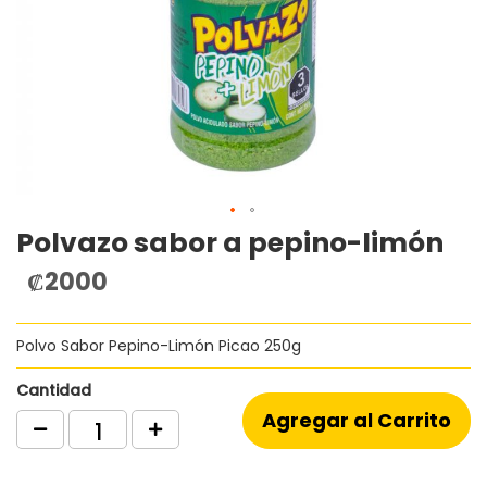
Polvazo sabor a pepino-limón
Saltar
al
₡2000
comienzo
de
la
Polvo Sabor Pepino-Limón Picao 250g
galería
de
imágenes
Cantidad
Agregar al Carrito