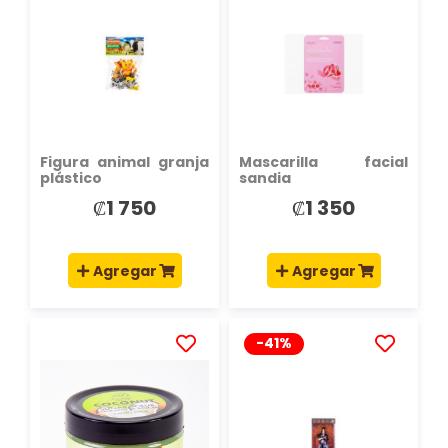
A
A
LA
LA
LISTA
LISTA
DE
DE
DESEOS
DESEOS
Figura animal granja
Mascarilla facial
plástico
sandia
₡1 750
₡1 350
Agregar
Agregar
-41%
AÑADIR
AÑADIR
A
A
LA
LA
LISTA
LISTA