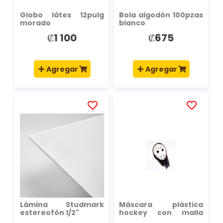
Globo látex 12pulg
Bola algodón 100pzas
morado
blanco
₡1 100
₡675
Agregar
Agregar
AÑADIR
AÑADIR
A
A
LA
LA
LISTA
LISTA
DE
DE
DESEOS
DESEOS
Lámina Studmark
Máscara plástica
estereofón 1/2"
hockey con malla
25cm