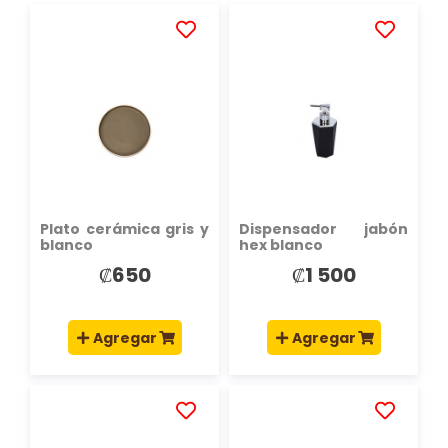
AÑADIR
AÑADIR
A
A
LA
LA
LISTA
LISTA
DE
DE
DESEOS
DESEOS
Plato cerámica gris y
Dispensador jabón
blanco
hex blanco
₡650
₡1 500
Agregar
Agregar
AÑADIR
AÑADIR