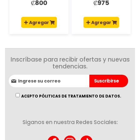
₡800
₡975
Agregar
Agregar
Inscríbase para recibir ofertas y nuevas
tendencias.
Suscríbase
Suscribirse
al
boletín
informativo:
ACEPTO PÓLITICAS DE TRATAMIENTO DE DATOS.
Siganos en nuestra Redes Sociales: