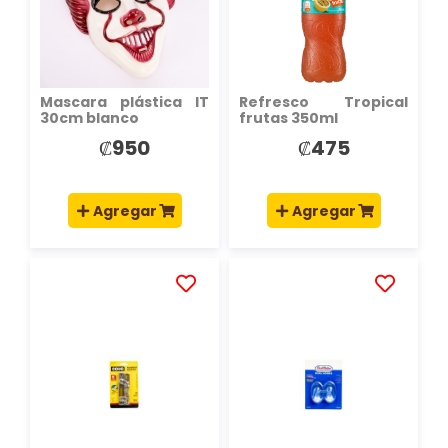
DE
DE
DESEOS
DESEOS
Mascara plástica IT
Refresco Tropical
30cm blanco
frutas 350ml
₡950
₡475
Agregar
Agregar
AÑADIR
AÑADIR
A
A
LA
LA
LISTA
LISTA
DE
DE
DESEOS
DESEOS