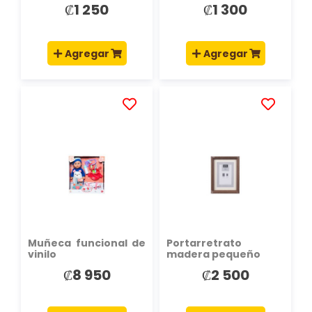
₡1 250
₡1 300
Agregar
Agregar
AÑADIR
AÑADIR
A
A
LA
LA
LISTA
LISTA
DE
DE
DESEOS
DESEOS
Muñeca funcional de
Portarretrato
vinilo
madera pequeño
₡8 950
₡2 500