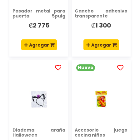
Pasador metal para
Gancho adhesivo
puerta 5pulg
transparente
plateado
redondo 2pcs 60mm
₡2 775
₡1 300
Agregar
Agregar
Nuevo
AÑADIR
AÑADIR
A
A
LA
LA
LISTA
LISTA
DE
DE
DESEOS
DESEOS
Diadema araña
Accesorio juego
Halloween
cocina niños