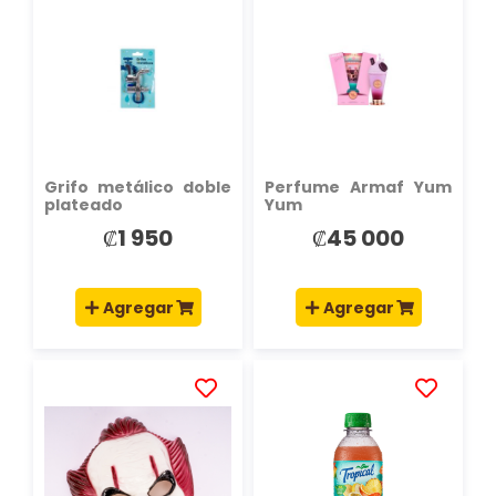
A
A
LA
LA
LISTA
LISTA
DE
DE
DESEOS
DESEOS
Grifo metálico doble
Perfume Armaf Yum
plateado
Yum
₡1 950
₡45 000
Agregar
Agregar
AÑADIR
AÑADIR
A
A
LA
LA
LISTA
LISTA