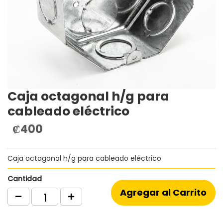
Caja octagonal h/g para
Saltar
al
cableado eléctrico
comienzo
de
₡400
la
galería
de
Caja octagonal h/g para cableado eléctrico
imágenes
Cantidad
Agregar al Carrito