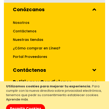
Conózcanos
Nosotros
Contáctenos
Nuestras tiendas
¿Cómo comprar en Línea?
Portal Proveedores
Contáctenos
Políticas y Condiciones
Utilizamos cookies para mejorar tu experiencia.
Para
cumplir con la nueva directiva sobre privacidad electrónica,
Nuestros Servicios
tenemos que pedir su consentimiento establecer cookies.
Aprende más
.
Hecho por:
Almacenes El Rey. Todos los derechos
Permitir Cookies