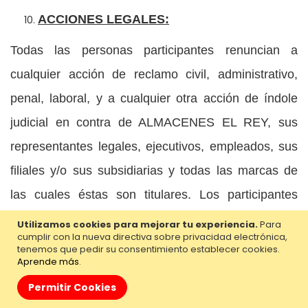
ACCIONES LEGALES:
Todas las personas participantes renuncian a
cualquier acción de reclamo civil, administrativo,
penal, laboral, y a cualquier otra acción de índole
judicial en contra de ALMACENES EL REY, sus
representantes legales, ejecutivos, empleados, sus
filiales y/o sus subsidiarias y todas las marcas de
las cuales éstas son titulares. Los participantes
reconocen y aceptan que la ley aplicable para
Utilizamos cookies para mejorar tu experiencia.
Para
cumplir con la nueva directiva sobre privacidad electrónica,
cualquier controversia que surja con relación a esta
tenemos que pedir su consentimiento establecer cookies.
Aprende más
.
promoción será la del territorio costarricense y
Permitir Cookies
renuncian a su derecho a iniciar cualquier tipo de