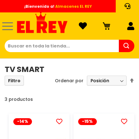
Ir
¡Bienvenido a!
Almacenes EL REY
al
contenido
TV SMART
Es
Ordenar por
Filtro
di
d
3
productos
-14%
-15%
AÑADIR
AÑADIR
A
A