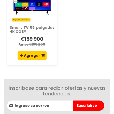
DE
DESEOS
Smart TV 55 pulgadas
4K COBY
₡159 900
Precio
especial
₡188 250
Antes
Agregar
Inscríbase para recibir ofertas y nuevas
tendencias.
Suscríbase
Suscribirse
al
boletín