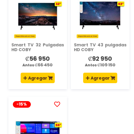
LA
LA
LISTA
LISTA
DE
DE
DESEOS
DESEO
Smart TV 32 Pulgadas
Smart TV 43 pulgadas
HD COBY
HD COBY
₡56 950
₡92 950
Precio
Precio
especial
especial
₡66 450
₡109 150
Antes
Antes
Agregar
Agregar
-15%
AÑADIR
A
LA
LISTA