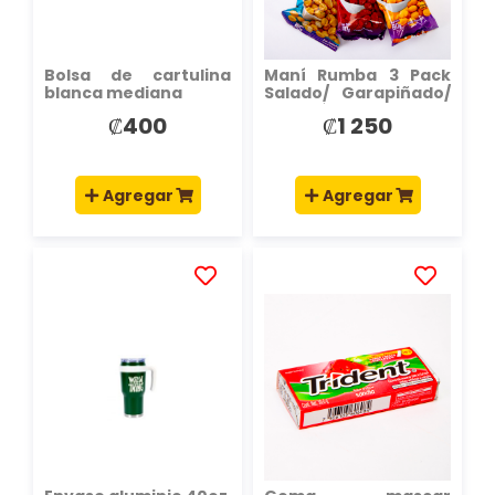
Bolsa de cartulina
Maní Rumba 3 Pack
blanca mediana
Salado/ Garapiñado/
Japonés
₡400
₡1 250
Agregar
Agregar
AÑADIR
AÑADIR
A
A
LA
LA
LISTA
LISTA
DE
DE
DESEOS
DESEOS