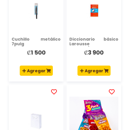
LISTA
LISTA
DE
DE
DESEOS
DESEOS
Cuchillo metálico
Diccionario básico
7pulg
Larousse
español/frances
₡1 500
₡3 900
Agregar
Agregar
AÑADIR
AÑADIR
A
A
LA
LA
LISTA
LISTA
DE
DE
DESEOS
DESEOS