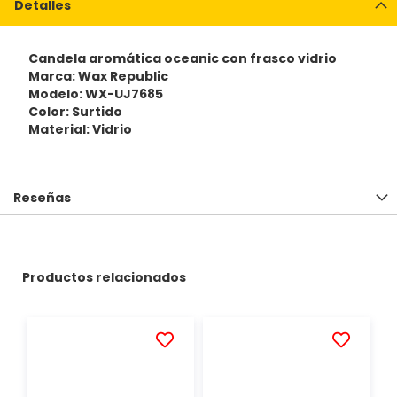
Detalles
Candela aromática oceanic con frasco vidrio
Marca: Wax Republic
Modelo: WX-UJ7685
Color: Surtido
Material: Vidrio
Reseñas
Productos relacionados
AÑADIR
AÑADIR
A
A
LA
LA