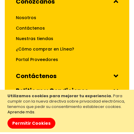
Conózcanos
Nosotros
Contáctenos
Nuestras tiendas
¿Cómo comprar en Línea?
Portal Proveedores
Contáctenos
Políticas y Condiciones
Utilizamos cookies para mejorar tu experiencia.
Para
cumplir con la nueva directiva sobre privacidad electrónica,
Nuestros Servicios
tenemos que pedir su consentimiento establecer cookies.
Aprende más
.
Hecho por:
Almacenes El Rey. Todos los derechos
Permitir Cookies
reservados. 2024