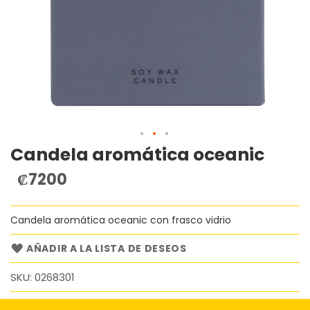
Candela aromática oceanic
Saltar
al
₡7200
comienzo
de
la
Candela aromática oceanic con frasco vidrio
galería
de
imágenes
AÑADIR A LA LISTA DE DESEOS
SKU
0268301