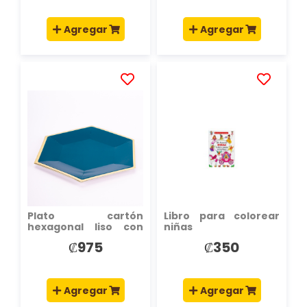
Agregar
Agregar
AÑADIR
AÑADIR
A
A
LA
LA
LISTA
LISTA
DE
DE
DESEOS
DESEOS
Plato cartón
Libro para colorear
hexagonal liso con
niñas
borde 7pulg 6und
₡975
₡350
Agregar
Agregar