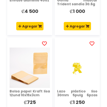
Envase aluminio 40oz
Goma mascar
Trident sandía 30.6g
₡4 500
₡1 000
Agregar
Agregar
AÑADIR
AÑADIR
A
A
LA
LA
LISTA
LISTA
DE
DE
DESEOS
DESEOS
Bolsa papel Kraft lisa
Lazo plástico liso
12und 10x15x3cm
30mm 5pulg 6pzas
amarillo
₡725
₡1 250