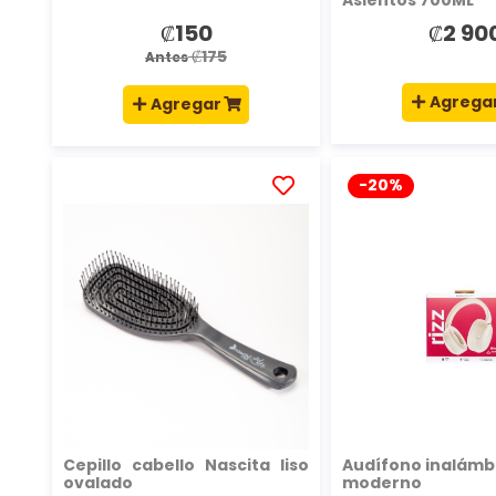
₡150
₡2 90
Precio
especial
₡175
Antes
Agrega
Agregar
-20%
AÑADIR
A
LA
LISTA
DE
DESEOS
Cepillo cabello Nascita liso
Audífono inalámb
ovalado
moderno