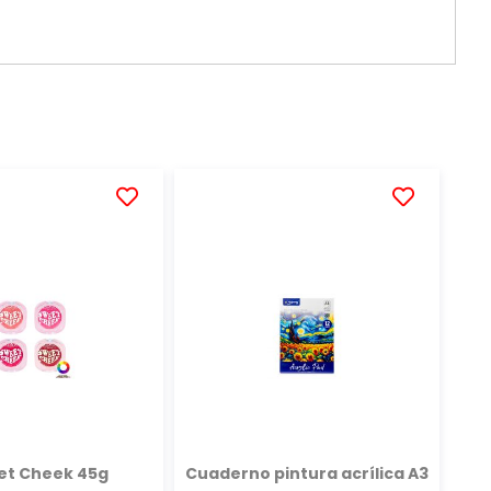
AÑADIR
AÑADIR
A
A
LA
LA
LISTA
LISTA
DE
DE
DESEOS
DESEOS
et Cheek 45g
Cuaderno pintura acrílica A3