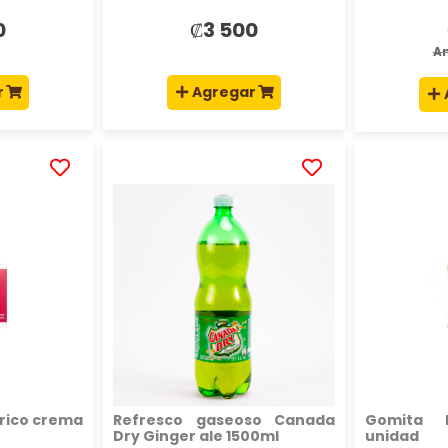
0
₡3 500
A
r
Agregar
AÑADIR
AÑADIR
A
A
LA
LA
LISTA
LISTA
DE
DE
DESEOS
DESEOS
rico crema
Refresco gaseoso Canada
Gomita D
Dry Ginger ale 1500ml
unidad