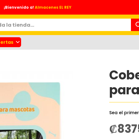
¡Bienvenido a!
Almacenes EL REY
ertas
Cobe
para
Sea el prime
nes
₡837