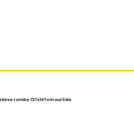
nzo
nes
elieve rombo 137x147cm surtido