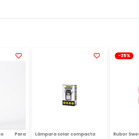
-25%
AÑADIR
AÑADIR
A
A
LA
LA
LISTA
LISTA
DE
DE
DESEOS
DESEOS
abo Para
Lámpara solar compacta
Rubor Swe