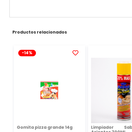
Productos relacionados
-14%
AÑADIR
A
LA
LISTA
DE
DESEOS
Gomita pizza grande 14g
Limpiador S
Asientos 700ML