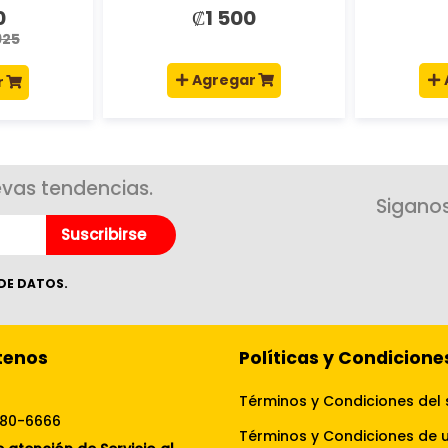
0
₡1 500
925
Agregar
r
evas tendencias.
Siganos
Suscribirse
DE DATOS.
tenos
Políticas y Condicione
Términos y Condiciones del 
080-6666