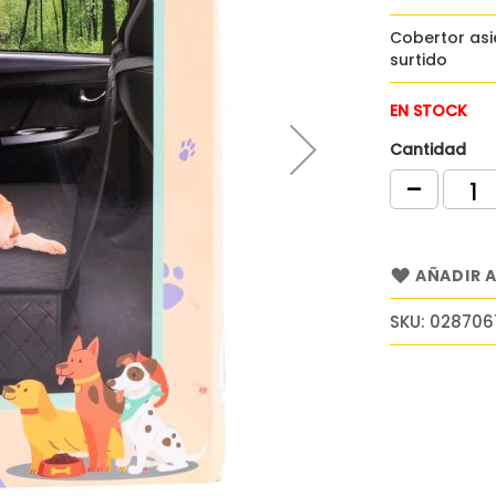
Cobertor asi
surtido
EN STOCK
Cantidad
AÑADIR A
SKU
028706