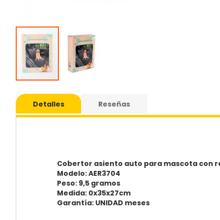
Saltar
al
Detalles
Reseñas
comie
de
la
galería
de
imáge
Cobertor asiento auto para mascota con r
Modelo: AER3704
Peso: 9,5 gramos
Medida: 0x35x27cm
Garantía: UNIDAD meses