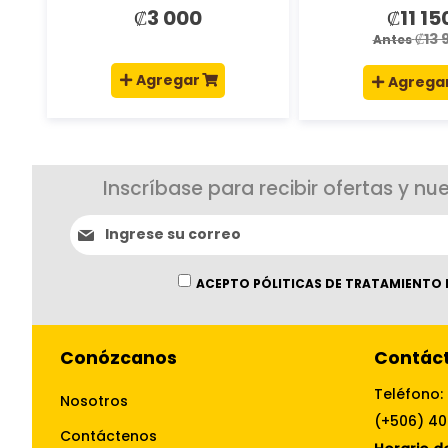
₡3 000
₡11 15
Precio
especial
₡13 
Antes
Agregar
Agrega
Inscríbase para recibir ofertas y nu
Suscríbase
al
boletín
informativo:
ACEPTO PÓLITICAS DE TRATAMIENTO 
Conózcanos
Contác
Teléfono:
Nosotros
(+506) 4
Contáctenos