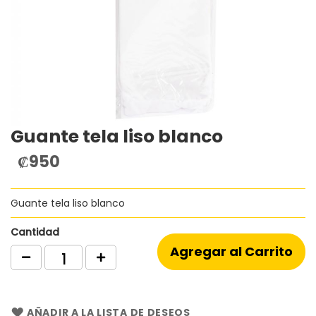
Guante tela liso blanco
Saltar
al
₡950
comienzo
de
la
Guante tela liso blanco
galería
de
imágenes
Cantidad
Agregar al Carrito
AÑADIR A LA LISTA DE DESEOS