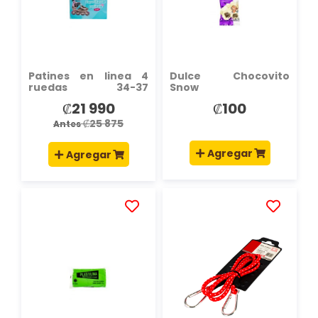
DE
DE
DESEOS
DESEOS
Patines en linea 4
Dulce Chocovito
ruedas 34-37
Snow
multicolor
₡21 990
₡100
Precio
especial
₡25 875
Antes
Agregar
Agregar
AÑADIR
AÑADIR
A
A
LA
LA
LISTA
LISTA
DE
DE
DESEOS
DESEOS