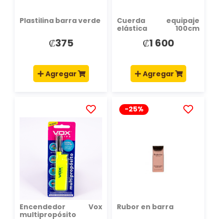
Plastilina barra verde
Cuerda equipaje
elástica 100cm
surtido
₡375
₡1 600
Agregar
Agregar
-25%
AÑADIR
AÑADIR
A
A
LA
LA
LISTA
LISTA
DE
DE
DESEOS
DESEOS
Encendedor Vox
Rubor en barra
multipropósito