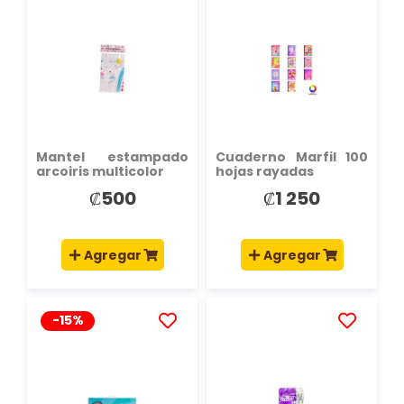
A
A
LA
LA
LISTA
LISTA
DE
DE
DESEOS
DESEOS
Mantel estampado
Cuaderno Marfil 100
arcoiris multicolor
hojas rayadas
₡500
₡1 250
Agregar
Agregar
-15%
AÑADIR
AÑADIR
A
A
LA
LA
LISTA
LISTA