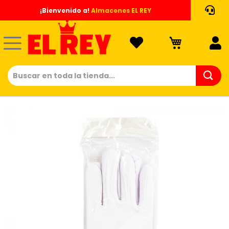
Ir
¡Bienvenido a!
Almacenes EL REY
al
contenido
Saltar
al
final
de
la
galería
de
imágenes