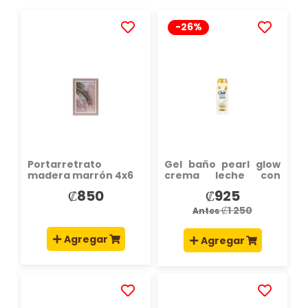
-26%
AÑADIR
AÑADIR
A
A
LA
LA
LISTA
LISTA
DE
DE
DESEOS
DESEOS
Portarretrato
Gel baño pearl glow
madera marrón 4x6
crema leche con
vitamina E 500ml
₡850
₡925
Precio
especial
₡1 250
Antes
Agregar
Agregar
AÑADIR
AÑADIR