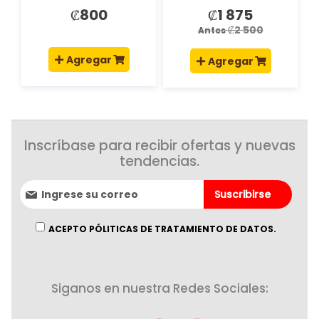
recargable
₡800
₡1 875
Precio
especial
₡2 500
Antes
Agregar
Agregar
Inscríbase para recibir ofertas y nuevas
tendencias.
Suscríbase
Suscribirse
al
boletín
informativo:
ACEPTO PÓLITICAS DE TRATAMIENTO DE DATOS.
Siganos en nuestra Redes Sociales: