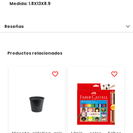
Medida: 1.8X13X8.9
Reseñas
Productos relacionados
AÑADIR
AÑADIR
A
A
LA
LA
LISTA
LISTA
DE
DE
DESEOS
DESEOS