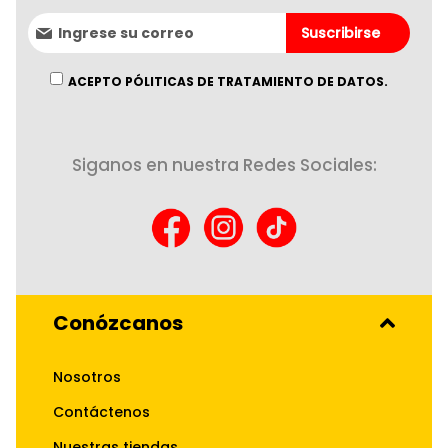
Suscríbase
Suscribirse
al
boletín
informativo:
ACEPTO PÓLITICAS DE TRATAMIENTO DE DATOS.
Siganos en nuestra Redes Sociales:
Conózcanos
Nosotros
Contáctenos
Nuestras tiendas