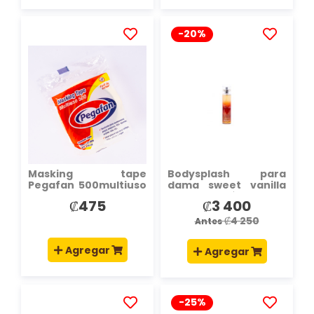
-20%
AÑADIR
AÑADIR
A
A
LA
LA
LISTA
LISTA
DE
DE
DESEOS
DESEOS
Masking tape
Bodysplash para
Pegafan 500multiuso
dama sweet vanilla
18mmx23m
236ml marrón
₡475
₡3 400
Precio
especial
₡4 250
Antes
Agregar
Agregar
-25%