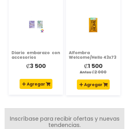
AÑADIR
AÑADIR
A
A
LA
LA
LISTA
LISTA
DE
DE
DESEOS
DESEOS
Diario embarazo con
Alfombra
accesorios
Welcome/Hello 43x73
₡3 500
₡1 500
Precio
especial
₡2 000
Antes
Agregar
Agregar
Inscríbase para recibir ofertas y nuevas
tendencias.