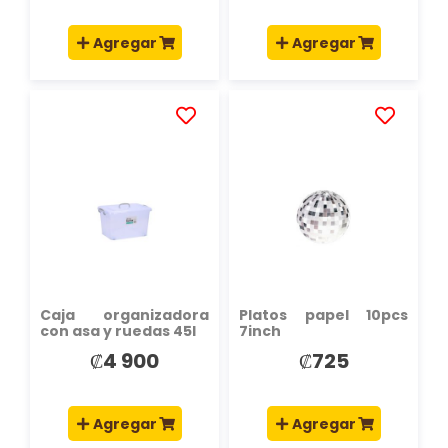
Agregar
Agregar
AÑADIR
AÑADIR
A
A
LA
LA
LISTA
LISTA
DE
DE
DESEOS
DESEOS
Caja organizadora
Platos papel 10pcs
con asa y ruedas 45l
7inch
₡4 900
₡725
Agregar
Agregar