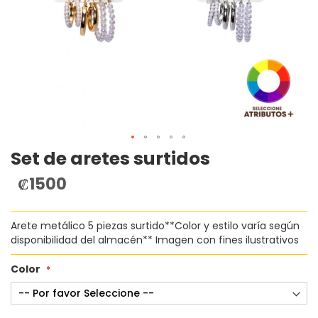
Set de aretes surtidos
Saltar
al
₡1500
comienzo
de
la
Arete metálico 5 piezas surtido**Color y estilo varía según
galería
disponibilidad del almacén** Imagen con fines ilustrativos
de
imágenes
Color