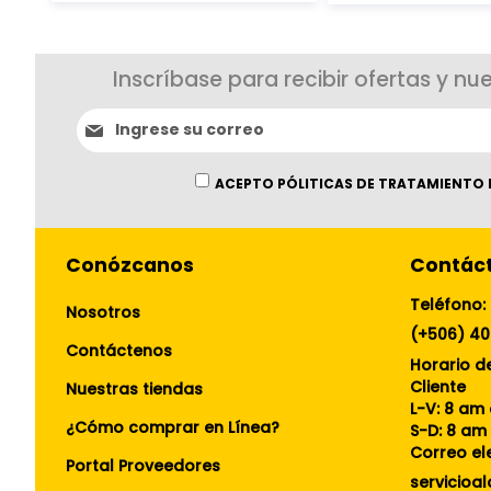
Inscríbase para recibir ofertas y nu
Suscríbase
al
boletín
informativo:
ACEPTO PÓLITICAS DE TRATAMIENTO 
Conózcanos
Contác
Teléfono:
Nosotros
(+506) 4
Contáctenos
Horario de
Cliente
Nuestras tiendas
L-V: 8 am
¿Cómo comprar en Línea?
S-D: 8 am
Correo el
Portal Proveedores