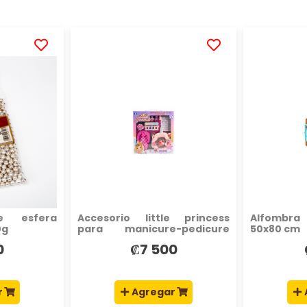
AÑADIR
AÑADIR
A
A
LA
LA
LISTA
LISTA
DE
DE
DESEOS
DESEOS
e esfera
Accesorio little princess
Alfombr
0g
para manicure-pedicure
50x80 cm
+5a multicolor
0
₡7 500
r
Agregar