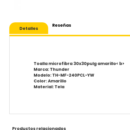
Saltar
al
Reseñas
Detalles
comie
de
la
galería
de
imáge
Toalla microfibra 30x30pulg amarillo< b>
Marca: Thunder
Modelo: TH-MF-240PCL-YW
Color: Amarillo
Material: Tela
Productos relacionados