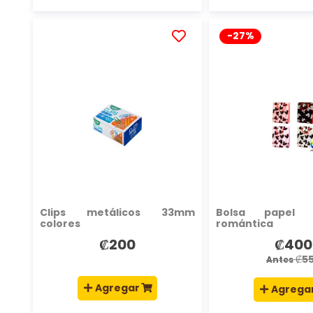
-27%
AÑADIR
A
LA
LISTA
DE
DESEOS
Clips metálicos 33mm
Bolsa papel c
colores
romántica
₡200
₡400
Precio
especia
₡5
Antes
Agregar
Agrega