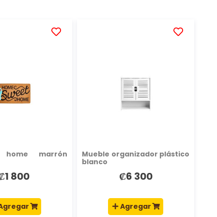
AÑADIR
AÑADIR
A
A
LA
LA
LISTA
LISTA
DE
DE
DESEOS
DESEOS
a home marrón
Mueble organizador plástico
blanco
₡1 800
₡6 300
Agregar
Agregar