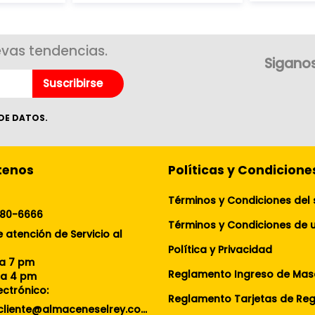
evas tendencias.
Siganos
Suscribirse
DE DATOS.
tenos
Políticas y Condicione
Términos y Condiciones del 
080-6666
 atención de Servicio al
Política y Privacidad
 a 7 pm
Reglamento Ingreso de Mas
 a 4 pm
ectrónico:
Reglamento Tarjetas de Re
servicioalcliente@almaceneselrey.com