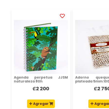
AÑADIR
A
LA
LISTA
DE
DESEOS
Agenda perpetua JJSM
Adorno quequ
naturaleza 80h
plateada 5mm 10
₡2 200
₡2 75
Agregar
Agrega