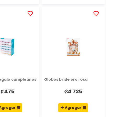
AÑADIR
AÑADIR
A
A
LA
LA
LISTA
LISTA
DE
DE
DESEOS
DESEOS
regalo cumpleaños
Globos bride oro rosa
₡475
₡4 725
Agregar
Agregar