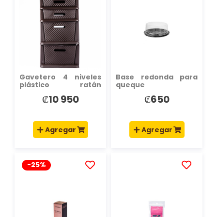
A
A
LA
LA
LISTA
LISTA
DE
DE
DESEOS
DESEOS
Gavetero 4 niveles
Base redonda para
plástico ratán
queque
chocolate
₡10 950
₡650
Agregar
Agregar
-25%
AÑADIR
AÑADIR
A
A
LA
LA
LISTA
LISTA
DE
DE