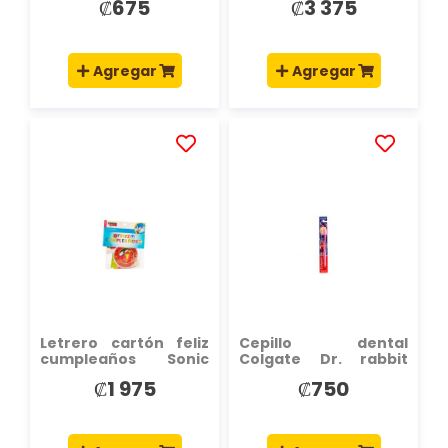
₡675
₡3 375
Agregar
Agregar
AÑADIR
AÑADIR
A
A
LA
LA
LISTA
LISTA
DE
DE
DESEOS
DESEOS
Letrero cartón feliz
Cepillo dental
cumpleaños Sonic
Colgate Dr. rabbit
multicolor
niño 2a+
₡1 975
₡750