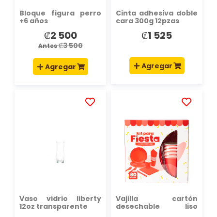
Bloque figura perro
Cinta adhesiva doble
+6 años
cara 300g 12pzas
₡2 500
₡1 525
Precio
especial
₡3 500
Antes
Agregar
Agregar
AÑADIR
AÑADIR
A
A
LA
LA
LISTA
LISTA
DE
DE
DESEOS
DESEOS
Vaso vidrio liberty
Vajilla cartón
12oz transparente
desechable liso
60pzas