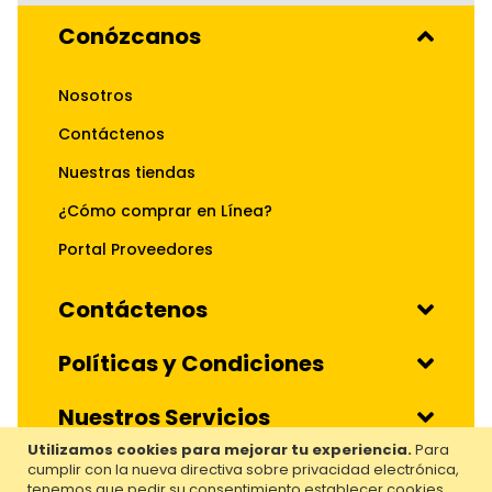
Conózcanos
Nosotros
Contáctenos
Nuestras tiendas
¿Cómo comprar en Línea?
Portal Proveedores
Contáctenos
Políticas y Condiciones
Nuestros Servicios
Utilizamos cookies para mejorar tu experiencia.
Para
cumplir con la nueva directiva sobre privacidad electrónica,
Hecho por:
Almacenes El Rey. Todos los derechos
tenemos que pedir su consentimiento establecer cookies.
reservados. 2024