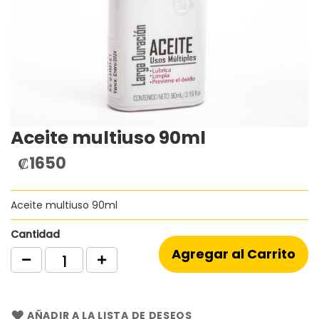
Aceite multiuso 90ml
Saltar
al
₡1650
comienzo
de
la
Aceite multiuso 90ml
galería
de
imágenes
Cantidad
Agregar al Carrito
AÑADIR A LA LISTA DE DESEOS