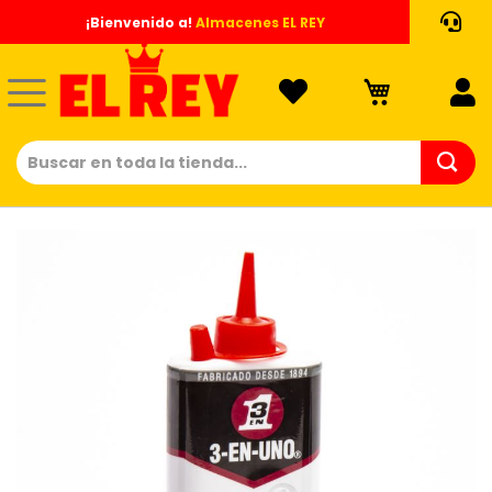
Ir
¡Bienvenido a!
Almacenes EL REY
al
contenido
Saltar
al
final
de
la
galería
de
imágenes