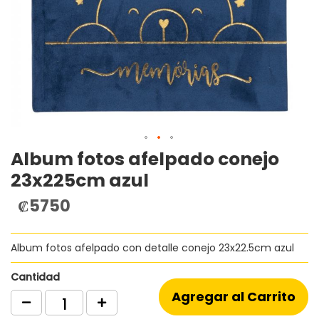
Album fotos afelpado conejo
Saltar
al
23x225cm azul
comienzo
de
₡5750
la
galería
de
Album fotos afelpado con detalle conejo 23x22.5cm azul
imágenes
Cantidad
Agregar al Carrito