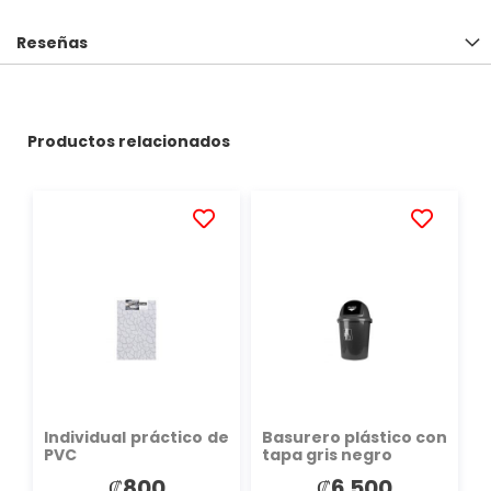
Reseñas
Productos relacionados
AÑADIR
AÑADIR
A
A
LA
LA
LISTA
LISTA
DE
DE
DESEOS
DESEOS
Individual práctico de
Basurero plástico con
PVC
tapa gris negro
₡800
₡6 500