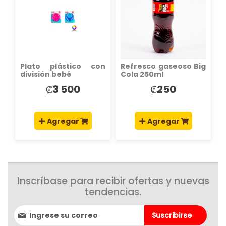
LISTA
LISTA
DE
DE
DESEOS
DESEOS
Plato plástico con
Refresco gaseoso Big
división bebé
Cola 250ml
₡3 500
₡250
Agregar
Agregar
Inscríbase para recibir ofertas y nuevas
tendencias.
Suscríbase
Suscribirse
al