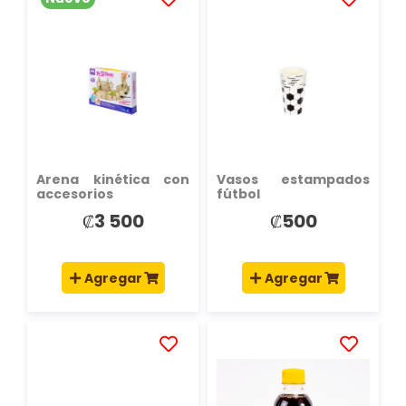
AÑADIR
AÑADIR
A
A
LA
LA
LISTA
LISTA
DE
DE
DESEOS
DESEOS
Arena kinética con
Vasos estampados
accesorios
fútbol
₡3 500
₡500
Agregar
Agregar
AÑADIR
AÑADIR
A
A
LA
LA