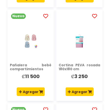
Nuevo
AÑADIR
AÑADIR
A
A
LA
LA
LISTA
LISTA
DE
DE
DESEOS
DESEOS
Pañalera bebé
Cortina PEVA rosada
compartimientos
180x180 cm
funcional
₡11 500
₡3 250
Agregar
Agregar
Nuevo