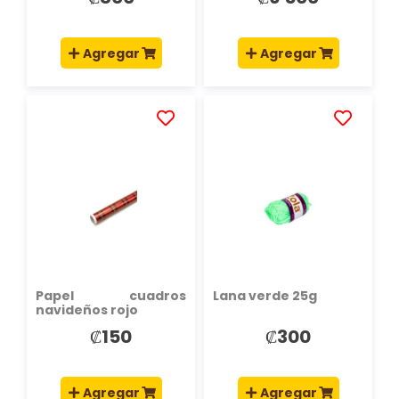
Agregar
Agregar
AÑADIR
AÑADIR
A
A
LA
LA
LISTA
LISTA
DE
DE
DESEOS
DESEOS
Papel cuadros
Lana verde 25g
navideños rojo
₡150
₡300
Agregar
Agregar