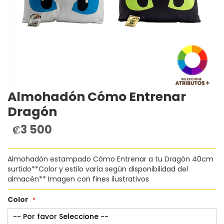
Almohadón Cómo Entrenar
Saltar
al
Dragón
comienzo
de
₡3 500
la
galería
de
Almohadón estampado Cómo Entrenar a tu Dragón 40cm
imágenes
surtido**Color y estilo varía según disponibilidad del
almacén** Imagen con fines ilustrativos
Color