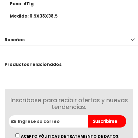
Peso: 411 g
Medida: 6.5X38X38.5
Reseñas
Productos relacionados
Inscríbase para recibir ofertas y nuevas
tendencias.
Suscríbase
Suscribirse
al
boletín
informativo:
ACEPTO PÓLITICAS DE TRATAMIENTO DE DATOS.