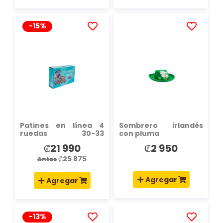
-15%
AÑADIR
AÑADIR
A
A
LA
LA
LISTA
LISTA
DE
DE
DESEOS
DESEOS
Patines en línea 4
Sombrero irlandés
ruedas 30-33
con pluma
multicolor
₡21 990
₡2 950
Precio
especial
₡25 875
Antes
Agregar
Agregar
-13%