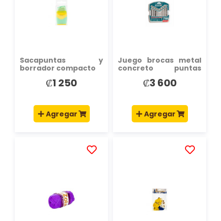
LISTA
LISTA
DE
DE
DESEOS
DESEOS
Sacapuntas y
Juego brocas metal
borrador compacto
concreto puntas
mixtas 19pzas
₡1 250
₡3 600
Agregar
Agregar
AÑADIR
AÑADIR
A
A
LA
LA
LISTA
LISTA
DE
DE
DESEOS
DESEOS