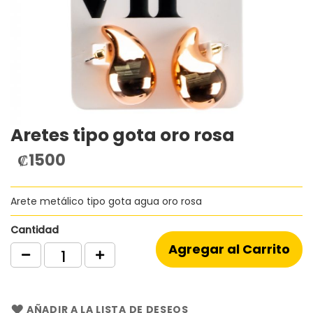
Aretes tipo gota oro rosa
Saltar
al
₡1500
comienzo
de
la
Arete metálico tipo gota agua oro rosa
galería
de
imágenes
Cantidad
Agregar al Carrito
AÑADIR A LA LISTA DE DESEOS