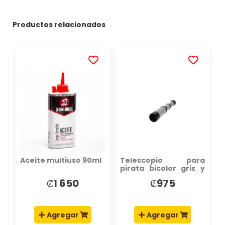
Productos relacionados
AÑADIR
AÑADIR
A
A
LA
LA
LISTA
LISTA
DE
DE
DESEOS
DESEOS
Aceite multiuso 90ml
Telescopio para
pirata bicolor gris y
negro
₡1 650
₡975
Agregar
Agregar