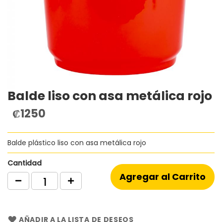
Balde liso con asa metálica rojo
Saltar
al
₡1250
comienzo
de
la
Balde plástico liso con asa metálica rojo
galería
de
imágenes
Cantidad
Agregar al Carrito
AÑADIR A LA LISTA DE DESEOS