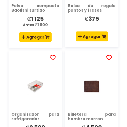
Polvo compacto
Bolsa de regalo
Baolishi surtido
puntos y frases
₡1 125
₡375
Precio
especial
₡1 500
Antes
Agregar
Agregar
AÑADIR
AÑADIR
A
A
LA
LA
LISTA
LISTA
DE
DE
DESEOS
DESEOS
Organizador para
Billetera para
refrigerador
hombre marron