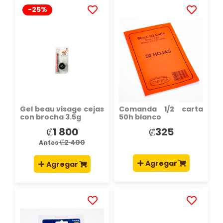
-25%
AÑADIR
AÑADIR
A
A
LA
LA
LISTA
LISTA
DE
DE
DESEOS
DESEOS
Gel beau visage cejas
Comanda 1/2 carta
con brocha 3.5g
50h blanco
₡1 800
₡325
Precio
especial
₡2 400
Antes
Agregar
Agregar
AÑADIR
AÑADIR
A
A