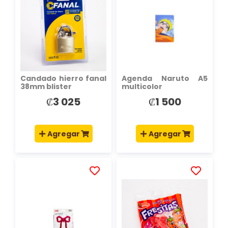
LA
LA
LISTA
LISTA
DE
DE
DESEOS
DESEOS
Candado hierro fanal
Agenda Naruto A5
38mm blister
multicolor
₡3 025
₡1 500
Agregar
Agregar
AÑADIR
AÑADIR
A
A
LA
LA
LISTA
LISTA
DE
DE