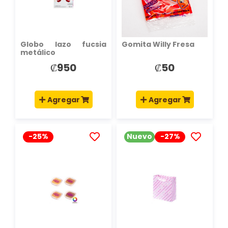
DESEOS
DESEOS
Globo lazo fucsia
Gomita Willy Fresa
metálico
₡950
₡50
Agregar
Agregar
-25%
Nuevo
-27%
AÑADIR
AÑADIR
A
A
LA
LA
LISTA
LISTA
DE
DE
DESEOS
DESEOS