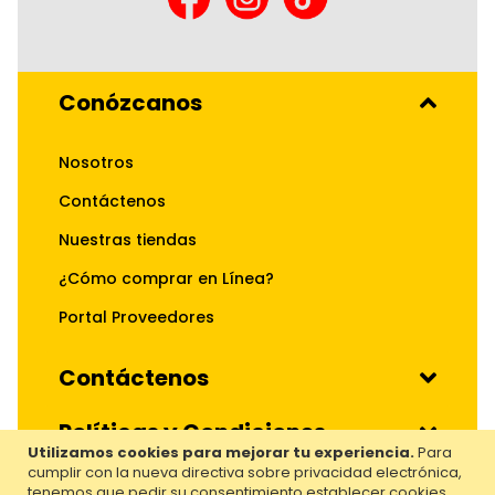
Conózcanos
Nosotros
Contáctenos
Nuestras tiendas
¿Cómo comprar en Línea?
Portal Proveedores
Contáctenos
Políticas y Condiciones
Utilizamos cookies para mejorar tu experiencia.
Para
cumplir con la nueva directiva sobre privacidad electrónica,
Nuestros Servicios
tenemos que pedir su consentimiento establecer cookies.