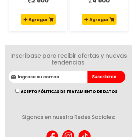
₡2 500
₡4 500
Agregar
Agregar
Inscríbase para recibir ofertas y nuevas
tendencias.
Suscríbase
Suscribirse
al
boletín
informativo:
ACEPTO PÓLITICAS DE TRATAMIENTO DE DATOS.
Siganos en nuestra Redes Sociales: