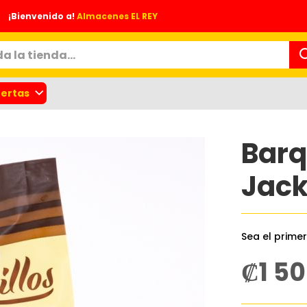
¡Bienvenido a!
Almacenes EL REY
ertas
Barq
Jac
Sea el prime
nes
₡1 5