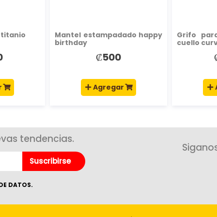
titanio
Mantel estampadado happy
Grifo pa
birthday
cuello cur
0
₡500
r
Agregar
evas tendencias.
Siganos
Suscribirse
DE DATOS.