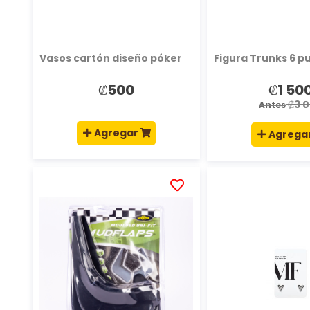
Vasos cartón diseño póker
Figura Trunks 6 p
₡500
₡1 50
Precio
especial
₡3 
Antes
Agregar
Agrega
AÑADIR
A
LA
LISTA
DE
DESEOS