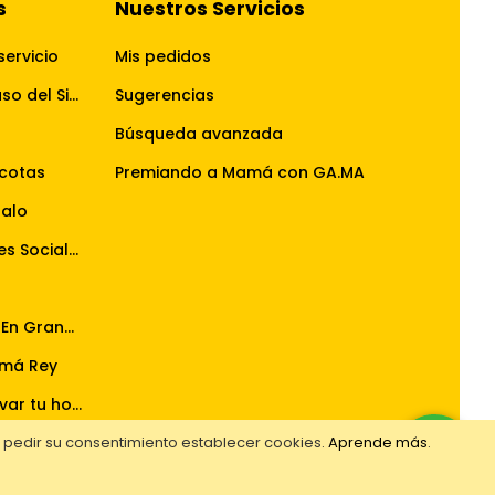
s
Nuestros Servicios
servicio
Mis pedidos
Términos y Condiciones de uso del Sitio Web
Sugerencias
Búsqueda avanzada
cotas
Premiando a Mamá con GA.MA
galo
Reglamento Concursos Redes Sociales
Reglamento La Pasión Se Ve En Grande
má Rey
Reglamento del sorteo renovar tu hogar ahora tiene doble premio
Reglamento del sorteo premiando a mamá con GA.MA
e pedir su consentimiento establecer cookies.
Aprende más
.