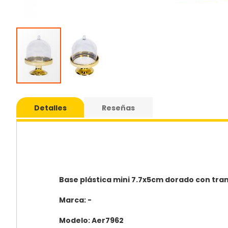
Saltar
al
Detalles
Reseñas
comie
de
la
galería
de
imáge
Base plástica mini 7.7x5cm dorado con tr
Marca: -
Modelo: Aer7962