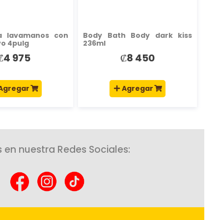
ra lavamanos con
Body Bath Body dark kiss
vo 4pulg
236ml
₡4 975
₡8 450
Agregar
Agregar
 en nuestra Redes Sociales: