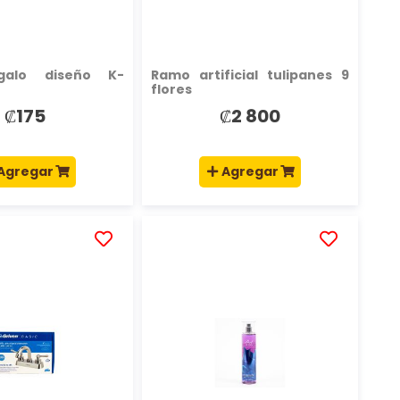
galo diseño K-
Ramo artificial tulipanes 9
flores
₡175
₡2 800
Agregar
Agregar
AÑADIR
AÑADIR
A
A
LA
LA
LISTA
LISTA
DE
DE
DESEOS
DESEOS