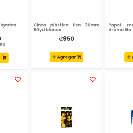
ulgadas
Cinta plástica lisa 30mm
Papel re
50yd blanco
drama lila
0
₡950
050
Agregar
r
AÑADIR
AÑADIR
A
A
LA
LA
LISTA
LISTA
DE
DE
DESEOS
DESEOS