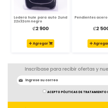
Lodera hule para auto 2und
Pendientes acero 
22x32cm negro
₡2 900
₡2 50
Agregar
Agrega
Inscríbase para recibir ofertas y nu
Suscríbase
al
boletín
informativo:
ACEPTO PÓLITICAS DE TRATAMIENTO 