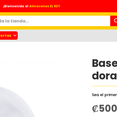
¡Bienvenido a!
Almacenes EL REY
ertas
Base
dor
Sea el prime
nes
₡50