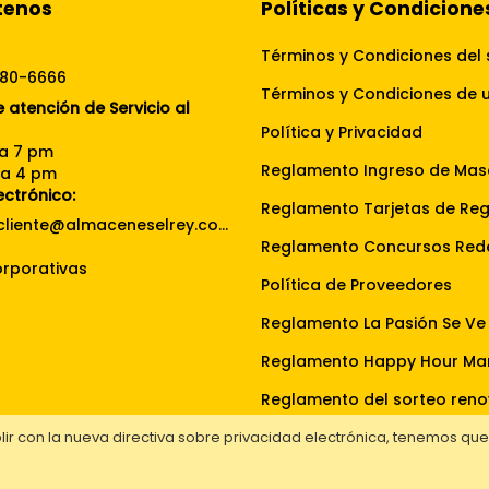
tenos
Políticas y Condicione
Términos y Condiciones del 
080-6666
 atención de Servicio al
Política y Privacidad
 a 7 pm
Reglamento Ingreso de Mas
 a 4 pm
ectrónico:
Reglamento Tarjetas de Re
servicioalcliente@almaceneselrey.com
rporativas
Política de Proveedores
Reglamento Happy Hour Ma
ir con la nueva directiva sobre privacidad electrónica, tenemos qu