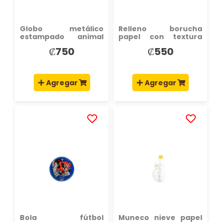
Globo metálico
Relleno borucha
estampado animal
papel con textura
print leopardo 22pulg
dorado
₡750
₡550
Agregar
Agregar
AÑADIR
AÑADIR
A
A
LA
LA
LISTA
LISTA
DE
DE
DESEOS
DESEOS
Bola fútbol
Muneco nieve papel