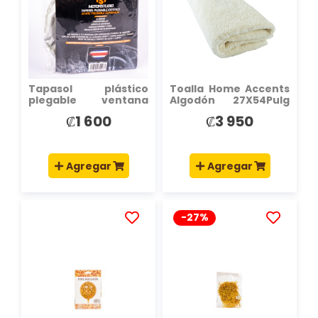
LISTA
LISTA
DE
DE
DESEOS
DESEOS
Tapasol plástico
Toalla Home Accents
plegable ventana
Algodón 27X54Pulg
lateral para auto
Beige
₡1 600
₡3 950
44x36cm
Agregar
Agregar
-27%
AÑADIR
AÑADIR
A
A
LA
LA
LISTA
LISTA
DE
DE
DESEOS
DESEOS