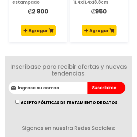
estampado
11.4x11.4x18.8cm
Spiderman
blanco
₡2 900
₡950
Agregar
Agregar
Inscríbase para recibir ofertas y nuevas
tendencias.
Suscríbase
Suscribirse
al
boletín
informativo:
ACEPTO PÓLITICAS DE TRATAMIENTO DE DATOS.
Siganos en nuestra Redes Sociales: