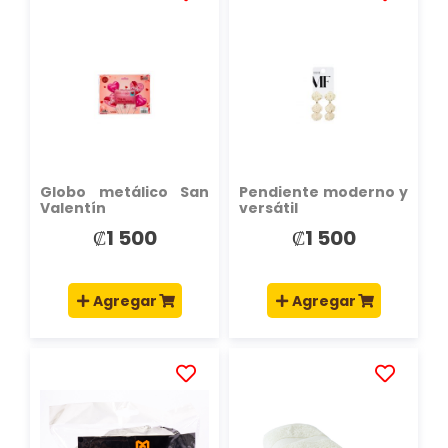
AÑADIR
AÑADIR
A
A
LA
LA
LISTA
LISTA
DE
DE
DESEOS
DESEOS
Globo metálico San
Pendiente moderno y
Valentín
versátil
₡1 500
₡1 500
Agregar
Agregar
AÑADIR
AÑADIR
A
A
LA
LA