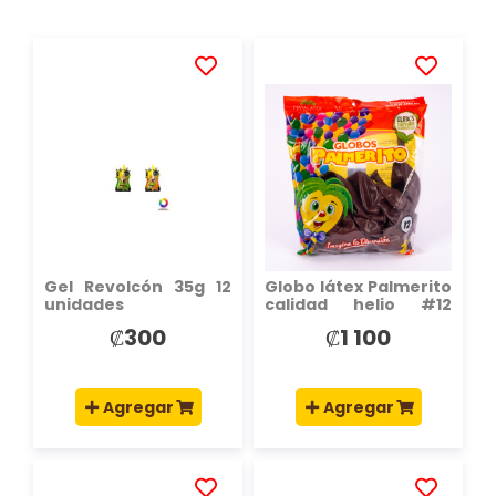
AÑADIR
AÑADIR
A
A
LA
LA
LISTA
LISTA
DE
DE
DESEOS
DESEOS
Gel Revolcón 35g 12
Globo látex Palmerito
unidades
calidad helio #12
25und vino tinto
₡300
₡1 100
Agregar
Agregar