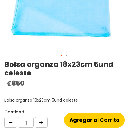
Bolsa organza 18x23cm 5und
Saltar
al
celeste
comienzo
de
₡850
la
galería
de
Bolsa organza 18x23cm 5und celeste
imágenes
Cantidad
Agregar al Carrito