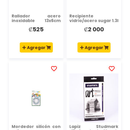
Rallador acero
Recipiente
inoxidable 13x6cm
vidrio/acero sugar 1.3l
5pulg plateado
₡525
₡2 000
Agregar
Agregar
AÑADIR
AÑADIR
A
A
LA
LA
LISTA
LISTA
DE
DE
DESEOS
DESEOS
Mordedor silicón con
Lapiz Studmark