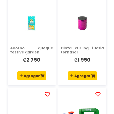
AÑADIR
AÑADIR
A
A
LA
LA
LISTA
LISTA
DE
DE
DESEOS
DESEOS
Adorno queque
Cinta curling fucsia
festive garden
tornasol
₡2 750
₡1 950
Agregar
Agregar
AÑADIR
AÑADIR
A
A
LA
LA