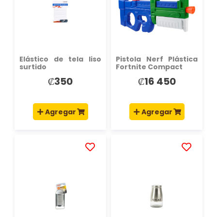
LISTA
LISTA
DE
DE
DESEOS
DESEOS
Elástico de tela liso
Pistola Nerf Plástica
surtido
Fortnite Compact
₡350
₡16 450
Agregar
Agregar
AÑADIR
AÑADIR
A
A
LA
LA
LISTA
LISTA
DE
DE
DESEOS
DESEOS