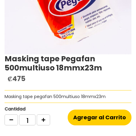
Masking tape Pegafan
Saltar
al
500multiuso 18mmx23m
comienzo
de
₡475
la
galería
de
Masking tape pegafan 500multiuso 18mmx23m
imágenes
Cantidad
Agregar al Carrito