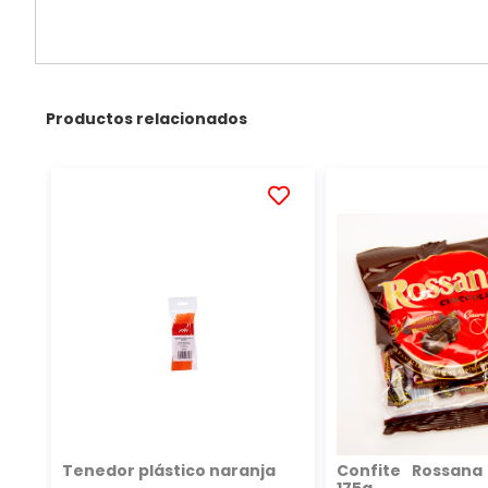
Productos relacionados
AÑADIR
A
LA
LISTA
DE
DESEOS
Tenedor plástico naranja
Confite Rossana
175g