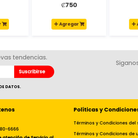
blanco
₡750
r
Agregar
evas tendencias.
Siganos
Suscribirse
DE DATOS.
tenos
Políticas y Condicione
Términos y Condiciones del 
080-6666
 atención de Servicio al