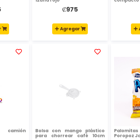
5
₡975
r
Agregar
AÑADIR
AÑADIR
A
A
LA
LA
LISTA
LISTA
DE
DE
DESEOS
DESEOS
z camión
Bolsa con mango plástico
Palomita
para chorrear café 10cm
Poropoz Ja