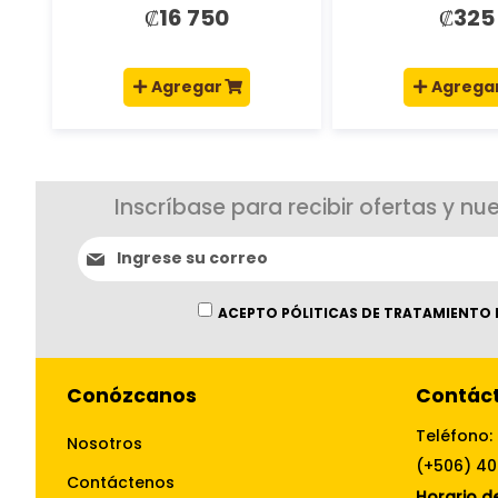
₡16 750
₡325
Agregar
Agrega
Inscríbase para recibir ofertas y nu
Suscríbase
al
boletín
informativo:
ACEPTO PÓLITICAS DE TRATAMIENTO 
Conózcanos
Contác
Teléfono:
Nosotros
(+506) 4
Contáctenos
Horario de