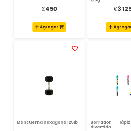
₡450
₡3 12
Agregar
Agrega
AÑADIR
A
LA
LISTA
DE
DESEOS
Mancuerna hexagonal 25lb
Borrador lápi
divertido