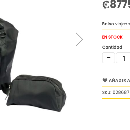
₡877
Bolso viaje+
EN STOCK
Cantidad
AÑADIR A
SKU
028687