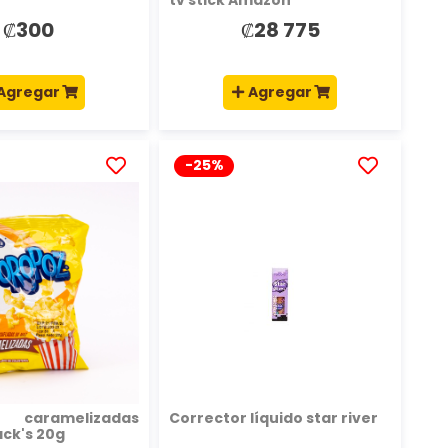
₡300
₡28 775
Agregar
Agregar
-25%
AÑADIR
AÑADIR
A
A
LA
LA
LISTA
LISTA
DE
DE
DESEOS
DESEOS
s caramelizadas
Corrector líquido star river
ck's 20g