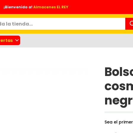
¡Bienvenido a!
Almacenes EL REY
ertas
Bols
cosm
negr
nes
Sea el prime