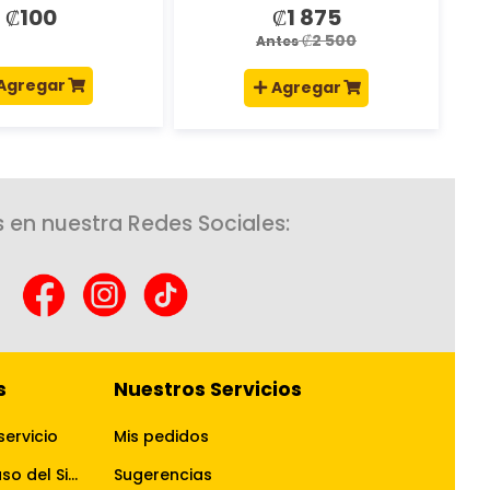
₡100
₡1 875
Precio
especial
₡2 500
Antes
Agregar
Agregar
 en nuestra Redes Sociales:
s
Nuestros Servicios
servicio
Mis pedidos
Términos y Condiciones de uso del Sitio Web
Sugerencias