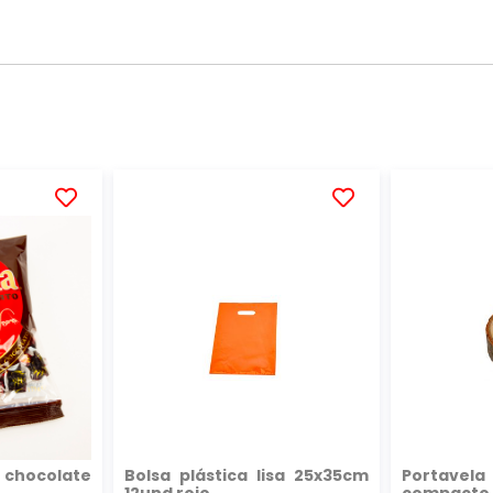
AÑADIR
AÑADIR
A
A
LA
LA
LISTA
LISTA
DE
DE
DESEOS
DESEOS
 chocolate
Bolsa plástica lisa 25x35cm
Portavel
12und rojo
compacto