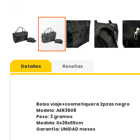
Saltar
al
Detalles
Reseñas
comie
de
la
galería
de
imáge
Bolso viaje+cosmetiquera 2pzas negro
Modelo: AER3608
Peso: 3 gramos
Medida: 0x36x55cm
Garantía: UNIDAD meses