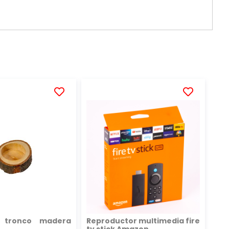
AÑADIR
AÑADIR
A
A
LA
LA
LISTA
LISTA
DE
DE
DESEOS
DESEOS
a tronco madera
Reproductor multimedia fire
tv stick Amazon