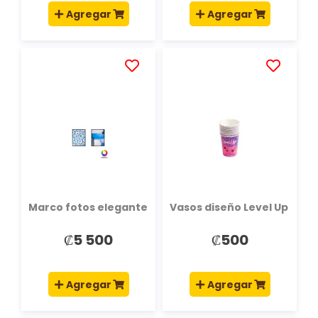
Agregar
Agregar
AÑADIR
AÑADIR
A
A
LA
LA
LISTA
LISTA
DE
DE
DESEOS
DESEOS
Marco fotos elegante
Vasos diseño Level Up
₡5 500
₡500
Agregar
Agregar