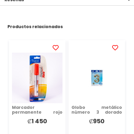
Productos relacionados
AÑADIR
AÑADIR
A
A
LA
LA
LISTA
LISTA
DE
DE
DESEOS
DESEOS
Marcador
Globo metálico
permanente rojo
número 3 dorado
punta cincel
claro
₡1 450
₡950
rellenable