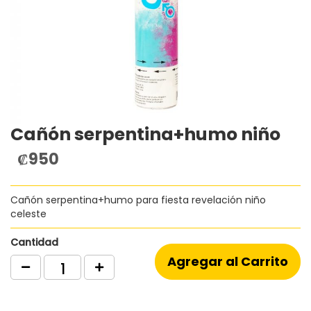
Cañón serpentina+humo niño
Saltar
al
₡950
comienzo
de
la
Cañón serpentina+humo para fiesta revelación niño
galería
celeste
de
imágenes
Cantidad
Agregar al Carrito