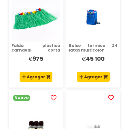
A
A
LA
LA
LISTA
LISTA
DE
DE
DESEOS
DESEOS
Falda plástica
Bolso termico 24
carnaval corta
latas multicolor
surtido
₡975
₡45 100
Agregar
Agregar
Nuevo
AÑADIR
AÑADIR
A
A
LA
LA
LISTA
LISTA
DE
DE