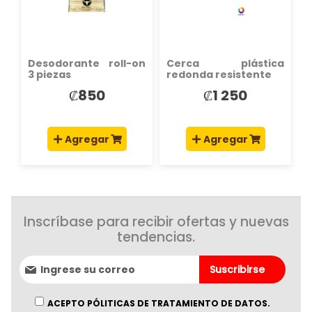
DESEOS
DESEOS
Desodorante roll-on
Cerca plástica
3 piezas
redonda resistente
₡850
₡1 250
Agregar
Agregar
Inscríbase para recibir ofertas y nuevas
tendencias.
Suscríbase
Suscribirse
al
boletín
informativo:
ACEPTO PÓLITICAS DE TRATAMIENTO DE DATOS.