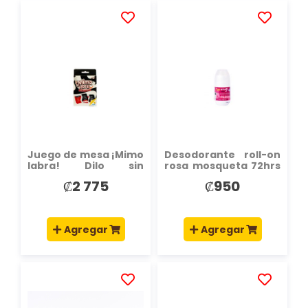
AÑADIR
AÑADIR
A
A
LA
LA
LISTA
LISTA
DE
DE
DESEOS
DESEOS
Juego de mesa ¡Mimo
Desodorante roll-on
labra! Dilo sin
rosa mosqueta 72hrs
palabras +8a
50ml
₡2 775
₡950
Agregar
Agregar
AÑADIR
AÑADIR