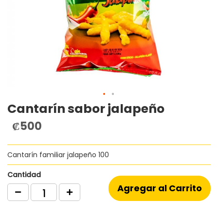
Cantarín sabor jalapeño
Saltar
al
₡500
comienzo
de
la
Cantarín familiar jalapeño 100
galería
de
imágenes
Cantidad
Agregar al Carrito