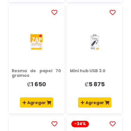
AÑADIR
AÑADIR
A
A
LA
LA
LISTA
LISTA
DE
DE
DESEOS
DESEOS
Resma de papel 70
Mini hub USB 3.0
gramos
₡1 650
₡5 875
Agregar
Agregar
-34%
AÑADIR
AÑADIR