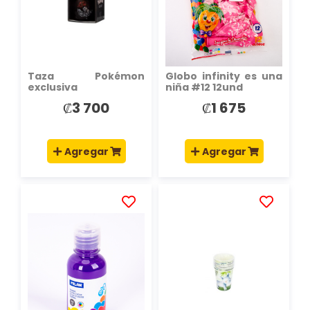
DE
DE
DESEOS
DESEOS
Taza Pokémon
Globo infinity es una
exclusiva
niña #12 12und
₡3 700
₡1 675
Agregar
Agregar
AÑADIR
AÑADIR
A
A
LA
LA
LISTA
LISTA
DE
DE
DESEOS
DESEOS