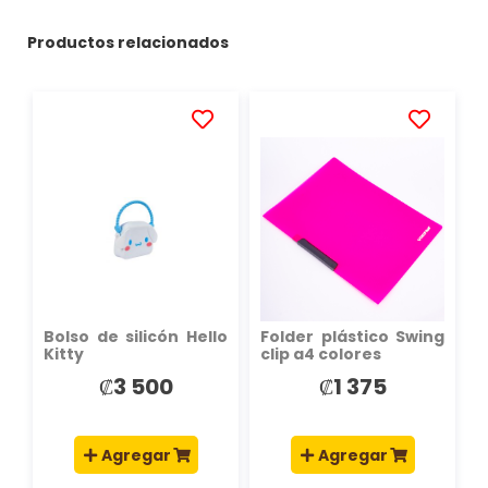
Productos relacionados
AÑADIR
AÑADIR
A
A
LA
LA
LISTA
LISTA
DE
DE
DESEOS
DESEOS
Bolso de silicón Hello
Folder plástico Swing
Kitty
clip a4 colores
₡3 500
₡1 375
Agregar
Agregar