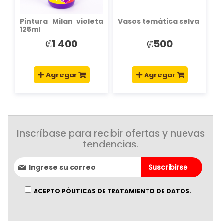
Pintura Milan violeta
Vasos temática selva
125ml
₡1 400
₡500
Agregar
Agregar
Inscríbase para recibir ofertas y nuevas
tendencias.
Suscríbase
Suscribirse
al
boletín
informativo:
ACEPTO PÓLITICAS DE TRATAMIENTO DE DATOS.