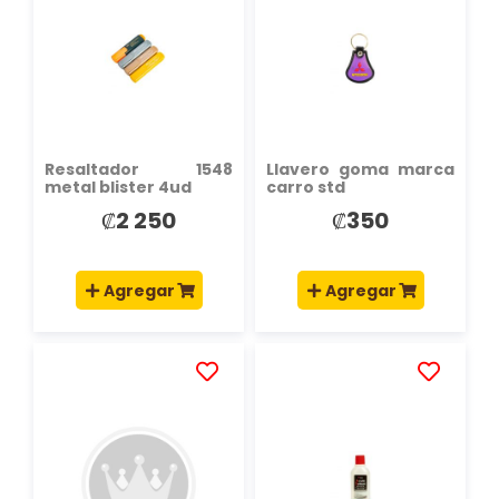
LA
LA
LISTA
LISTA
DE
DE
DESEOS
DESEOS
Resaltador 1548
Llavero goma marca
metal blister 4ud
carro std
₡2 250
₡350
Agregar
Agregar
AÑADIR
AÑADIR
A
A
LA
LA
LISTA
LISTA
DE
DE