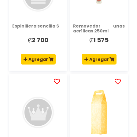
DESEOS
DESEOS
Espinillera sencilla S
Removedor unas
acrílicas 250ml
₡2 700
₡1 575
Agregar
Agregar
AÑADIR
AÑADIR
A
A
LA
LA
LISTA
LISTA
DE
DE
DESEOS
DESEOS