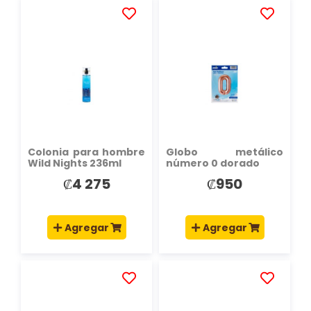
AÑADIR
AÑADIR
A
A
LA
LA
LISTA
LISTA
DE
DE
DESEOS
DESEOS
Colonia para hombre
Globo metálico
Wild Nights 236ml
número 0 dorado
₡4 275
₡950
Agregar
Agregar
AÑADIR
AÑADIR
A
A