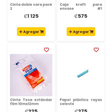
Cinta doble cara pack
Caja kraft para
2
envase #1
10x10x25cm
₡1 125
₡575
Agregar
Agregar
AÑADIR
AÑADIR
A
A
LA
LA
LISTA
LISTA
DE
DE
DESEOS
DESEOS
Cinta Tesa estándar
Papel plástico rayas
film 10mx12mm
celeste
₡225
₡275