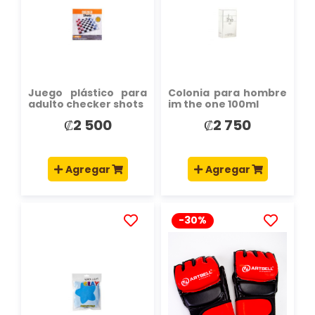
LISTA
LISTA
DE
DE
DESEOS
DESEOS
Juego plástico para
Colonia para hombre
adulto checker shots
im the one 100ml
₡2 500
₡2 750
Agregar
Agregar
-30%
AÑADIR
AÑADIR
A
A
LA
LA
LISTA
LISTA
DE
DE
DESEOS
DESEOS