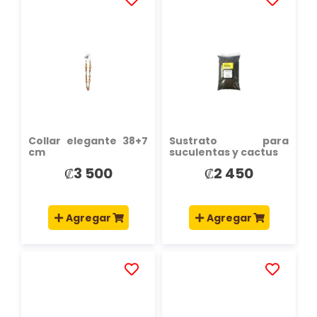
AÑADIR
AÑADIR
A
A
LA
LA
LISTA
LISTA
DE
DE
DESEOS
DESEOS
Collar elegante 38+7
Sustrato para
cm
suculentas y cactus
₡3 500
₡2 450
Agregar
Agregar
AÑADIR
AÑADIR
A
A
LA
LA