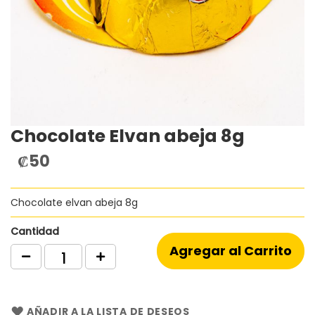
Chocolate Elvan abeja 8g
Saltar
al
₡50
comienzo
de
la
Chocolate elvan abeja 8g
galería
de
imágenes
Cantidad
Agregar al Carrito
AÑADIR A LA LISTA DE DESEOS