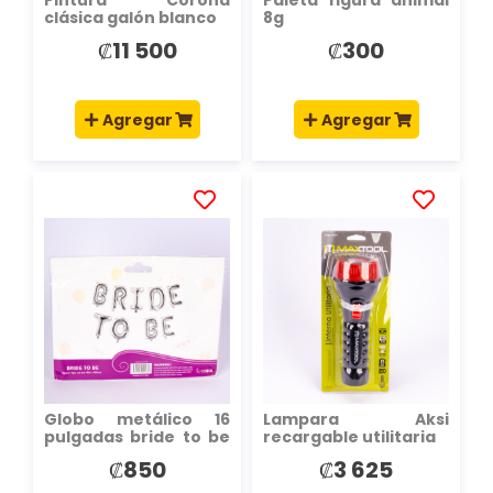
Pintura Corona
Paleta figura animal
clásica galón blanco
8g
₡11 500
₡300
Agregar
Agregar
AÑADIR
AÑADIR
A
A
LA
LA
LISTA
LISTA
DE
DE
DESEOS
DESEOS
Globo metálico 16
Lampara Aksi
pulgadas bride to be
recargable utilitaria
plateado
₡850
₡3 625