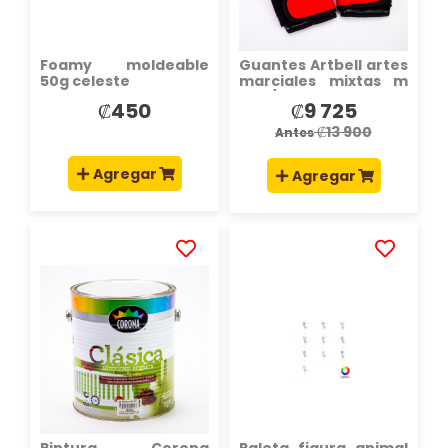
Foamy moldeable
Guantes Artbell artes
50g celeste
marciales mixtas m
rojo/negro
₡450
₡9 725
Precio
especial
₡13 900
Antes
Agregar
Agregar
AÑADIR
AÑADIR
A
A
LA
LA
LISTA
LISTA
DE
DE
DESEOS
DESEOS