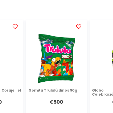
AÑADIR
AÑADIR
A
A
LA
LA
LISTA
LISTA
DE
DE
DESEOS
DESEOS
 Coraje el
Gomita Trululú dinos 90g
Globo
Celebració
0
₡500