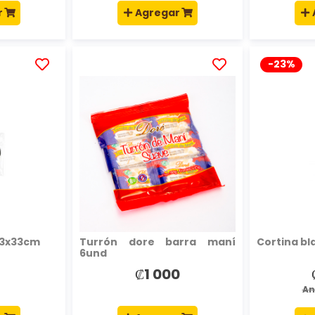
r
Agregar
-23%
AÑADIR
AÑADIR
A
A
LA
LA
LISTA
LISTA
DE
DE
DESEOS
DESEOS
 33x33cm
Turrón dore barra maní
Cortina bl
6und
₡1 000
An