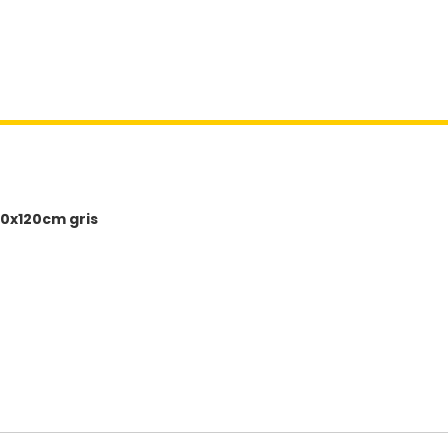
nzo
nes
0x120cm gris