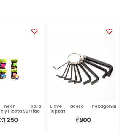
AÑADIR
AÑADIR
A
A
LA
LA
LISTA
LISTA
DE
DE
DESEOS
DESEOS
 neón para
Llave acero hexagonal
n y Fiesta Surtido
10pzas
₡1 250
₡900