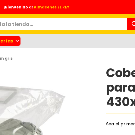
¡Bienvenido a!
Almacenes EL REY
ertas
m gris
Cobe
para
430x
nes
Sea el prime