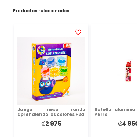
Productos relacionados
AÑADIR
A
LA
LISTA
DE
DESEOS
Juego mesa ronda
Botella aluminio
aprendiendo los colores +3a
Perro
₡2 975
₡4 95