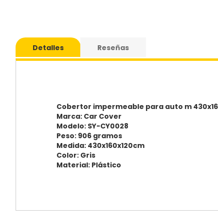
Saltar
al
Detalles
Reseñas
comie
de
la
galería
de
imáge
Cobertor impermeable para auto m 430x16
Marca: Car Cover
Modelo: SY-CY0028
Peso: 906 gramos
Medida: 430x160x120cm
Color: Gris
Material: Plástico