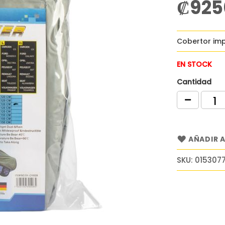
₡925
Cobertor im
EN STOCK
Cantidad
AÑADIR A
SKU
015307