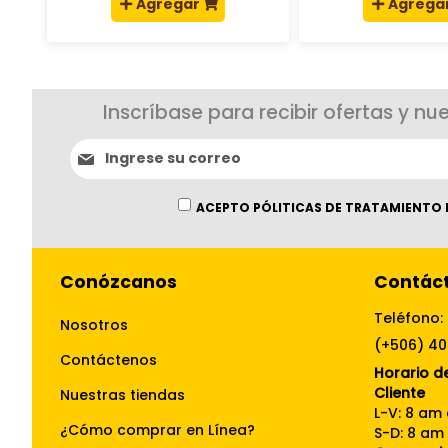
Agregar
Agrega
Inscríbase para recibir ofertas y nu
Suscríbase
al
boletín
informativo:
ACEPTO PÓLITICAS DE TRATAMIENTO 
Conózcanos
Contác
Teléfono:
Nosotros
(+506) 4
Contáctenos
Horario de
Cliente
Nuestras tiendas
L-V: 8 am
¿Cómo comprar en Línea?
S-D: 8 am