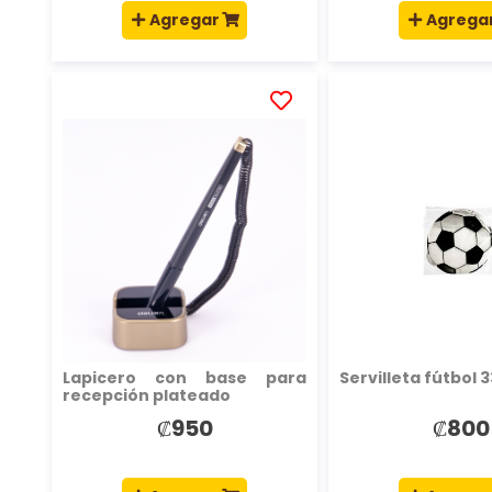
Agregar
Agrega
AÑADIR
A
LA
LISTA
DE
DESEOS
Lapicero con base para
Servilleta fútbol
recepción plateado
₡950
₡800