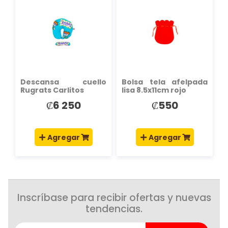
A
A
LA
LA
LISTA
LISTA
DE
DE
DESEOS
DESEOS
Descansa cuello
Bolsa tela afelpada
Rugrats Carlitos
lisa 8.5x11cm rojo
₡6 250
₡550
Agregar
Agregar
Inscríbase para recibir ofertas y nuevas
tendencias.
Suscríbase