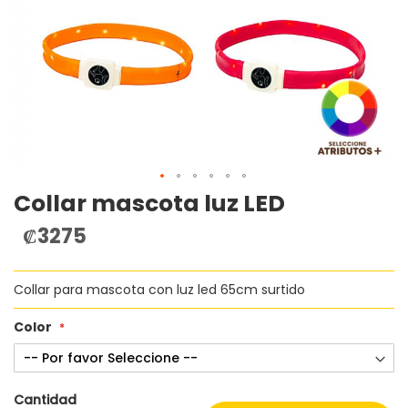
Collar mascota luz LED
Saltar
al
₡3275
comienzo
de
la
Collar para mascota con luz led 65cm surtido
galería
de
imágenes
Color
Cantidad