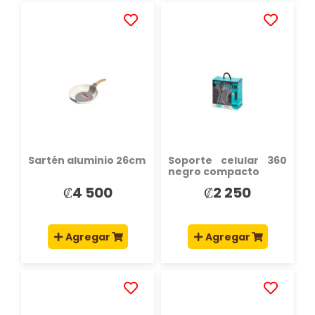
AÑADIR
AÑADIR
A
A
LA
LA
LISTA
LISTA
DE
DE
DESEOS
DESEOS
Sartén aluminio 26cm
Soporte celular 360
negro compacto
₡4 500
₡2 250
Agregar
Agregar
AÑADIR
AÑADIR