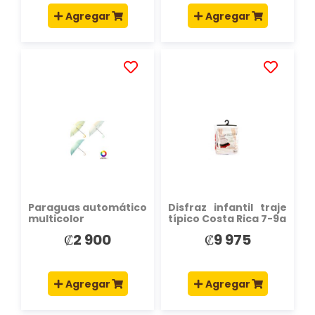
Agregar
Agregar
AÑADIR
AÑADIR
A
A
LA
LA
LISTA
LISTA
DE
DE
DESEOS
DESEOS
Paraguas automático
Disfraz infantil traje
multicolor
típico Costa Rica 7-9a
₡2 900
₡9 975
Agregar
Agregar