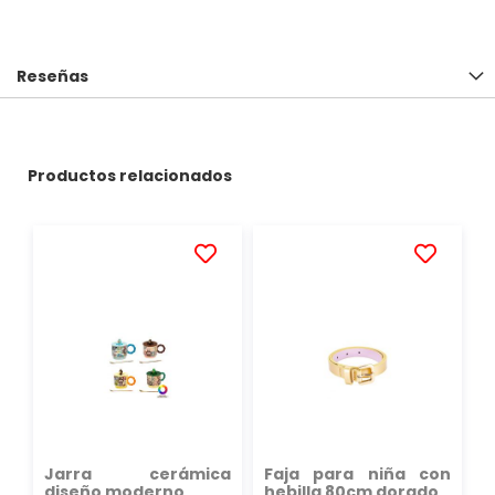
Reseñas
Productos relacionados
AÑADIR
AÑADIR
A
A
LA
LA
LISTA
LISTA
DE
DE
DESEOS
DESEOS
Jarra cerámica
Faja para niña con
diseño moderno
hebilla 80cm dorado