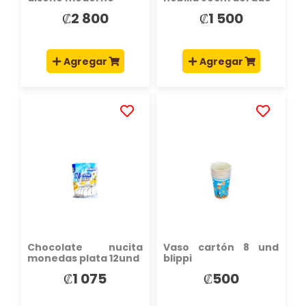
₡2 800
₡1 500
Agregar
Agregar
AÑADIR
AÑADIR
A
A
LA
LA
LISTA
LISTA
DE
DE
DESEOS
DESEOS
Chocolate nucita
Vaso cartón 8 und
monedas plata 12und
blippi
₡1 075
₡500