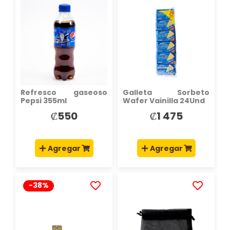
AÑADIR
AÑADIR
A
A
LA
LA
LISTA
LISTA
DE
DE
DESEOS
DESEOS
Refresco gaseoso
Galleta Sorbeto
Pepsi 355ml
Wafer Vainilla 24Und
₡550
₡1 475
Agregar
Agregar
-38%
AÑADIR
AÑADIR
A
A
LA
LA
LISTA
LISTA