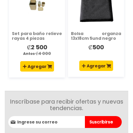
DE
DE
DESEOS
DESEOS
Set para baño relieve
Bolsa organza
rayas 4 piezas
13x18cm 5und negro
₡2 500
₡500
Precio
especial
₡4 000
Antes
Agregar
Agregar
Inscríbase para recibir ofertas y nuevas
tendencias.
Suscríbase
Suscribirse
al
boletín