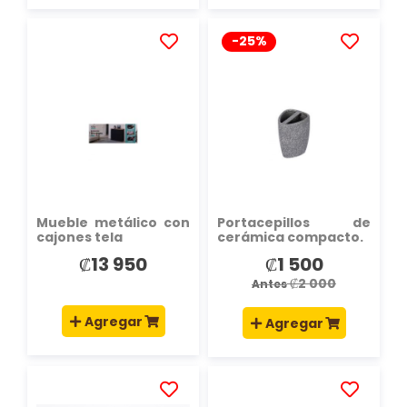
-25%
AÑADIR
AÑADIR
A
A
LA
LA
LISTA
LISTA
DE
DE
DESEOS
DESEOS
Mueble metálico con
Portacepillos de
cajones tela
cerámica compacto.
₡13 950
₡1 500
Precio
especial
₡2 000
Antes
Agregar
Agregar