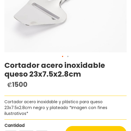
Cortador acero inoxidable
Saltar
al
queso 23x7.5x2.8cm
comienzo
de
₡1500
la
galería
de
Cortador acero inoxidable y plástico para queso
imágenes
23x7.5x2.8cm negro y plateado *Imagen con fines
ilustrativos*
Cantidad