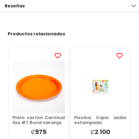
Reseñas
Productos relacionados
AÑADIR
AÑADIR
A
A
LA
LA
LISTA
LISTA
DE
DE
DESEOS
DESEOS
Plato cartón Carnival
Piscina triple anillo
liso #7 8und naranja
estampado
dinosaurios 61x22cm
₡975
₡2 100