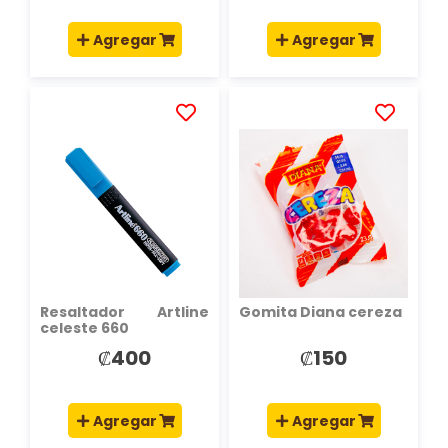
Agregar
Agregar
AÑADIR
AÑADIR
A
A
LA
LA
LISTA
LISTA
DE
DE
DESEOS
DESEOS
Resaltador Artline
Gomita Diana cereza
celeste 660
₡400
₡150
Agregar
Agregar