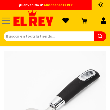
Ir
¡Bienvenido a!
Almacenes EL REY
al
contenido
Saltar
al
final
de
la
galería
de
imágenes