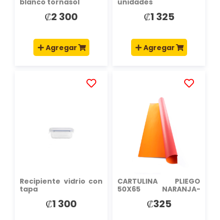
blanco tornasol
unidades
₡2 300
₡1 325
Agregar
Agregar
AÑADIR
AÑADIR
A
A
LA
LA
LISTA
LISTA
DE
DE
DESEOS
DESEOS
Recipiente vidrio con
CARTULINA PLIEGO
tapa
50X65 NARANJA-
ROJO
₡1 300
₡325