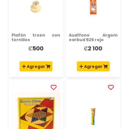
LISTA
LISTA
DE
DE
DESEOS
DESEOS
Plafón troen con
Audífono Argom
tornillos
earbud 525 rojo
₡500
₡2 100
Agregar
Agregar
AÑADIR
AÑADIR
A
A
LA
LA
LISTA
LISTA
DE
DE
DESEOS
DESEOS