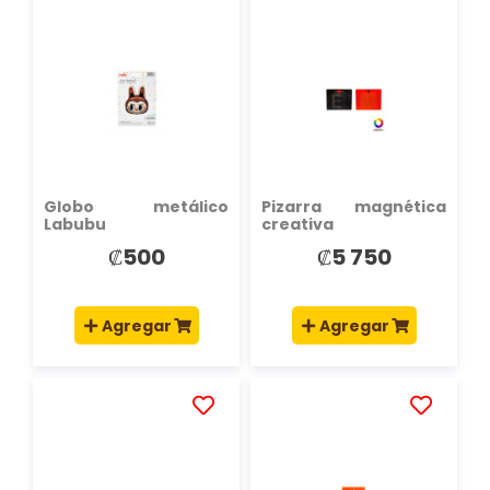
AÑADIR
AÑADIR
A
A
LA
LA
LISTA
LISTA
DE
DE
DESEOS
DESEOS
Globo metálico
Pizarra magnética
Labubu
creativa
₡500
₡5 750
Agregar
Agregar
AÑADIR
AÑADIR
A
A
LA
LA