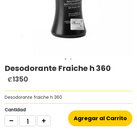
Desodorante Fraiche h 360
Saltar
al
₡1350
comienzo
de
la
Desodorante fraiche h 360
galería
de
imágenes
Cantidad
Agregar al Carrito