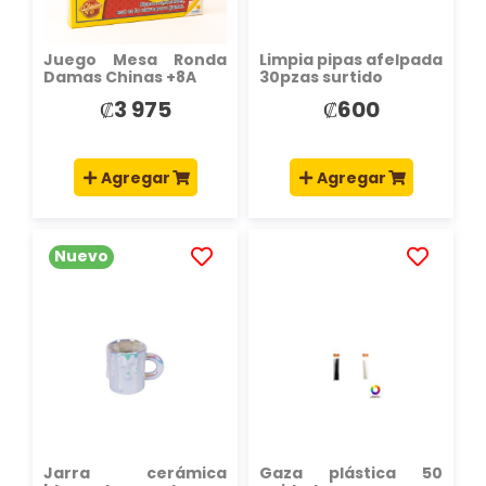
Juego Mesa Ronda
Limpia pipas afelpada
Damas Chinas +8A
30pzas surtido
₡3 975
₡600
Agregar
Agregar
Nuevo
AÑADIR
AÑADIR
A
A
LA
LA
LISTA
LISTA
DE
DE
DESEOS
DESEOS
Jarra cerámica
Gaza plástica 50