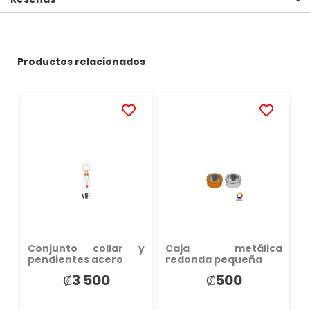
Productos relacionados
AÑADIR
AÑADIR
A
A
LA
LA
LISTA
LISTA
DE
DE
DESEOS
DESEOS
Conjunto collar y
Caja metálica
pendientes acero
redonda pequeña
₡3 500
₡500