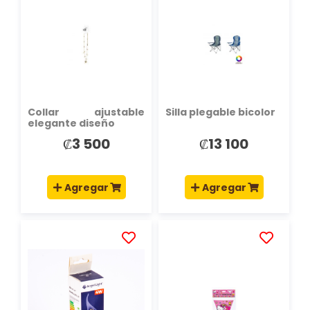
A
A
LA
LA
LISTA
LISTA
DE
DE
DESEOS
DESEOS
Collar ajustable
Silla plegable bicolor
elegante diseño
₡3 500
₡13 100
Agregar
Agregar
AÑADIR
AÑADIR
A
A
LA
LA
LISTA
LISTA