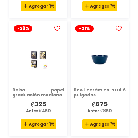
Agregar
Agregar
-28%
-21%
AÑADIR
AÑADIR
A
A
LA
LA
LISTA
LISTA
DE
DE
DESEOS
DESEOS
Bolsa papel
Bowl cerámica azul 6
graduación mediana
pulgadas
₡325
₡675
Precio
Precio
especial
especial
₡450
₡850
Antes
Antes
Agregar
Agregar