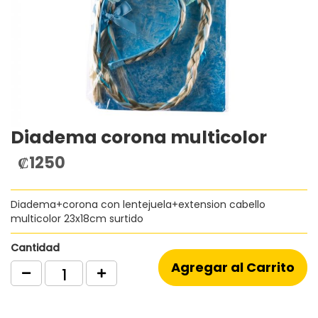
Diadema corona multicolor
Saltar
al
₡1250
comienzo
de
la
Diadema+corona con lentejuela+extension cabello
galería
multicolor 23x18cm surtido
de
imágenes
Cantidad
Agregar al Carrito