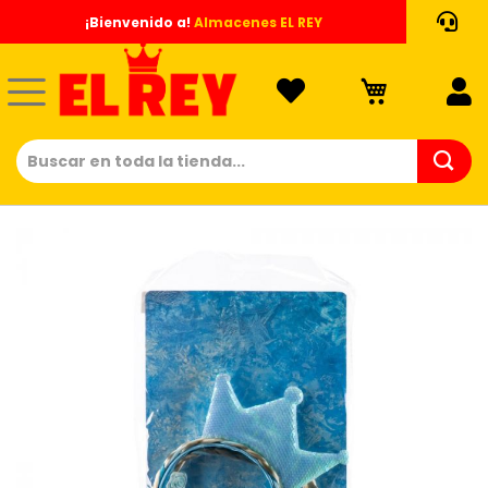
Ir
¡Bienvenido a!
Almacenes EL REY
al
contenido
Saltar
al
final
de
la
galería
de
imágenes