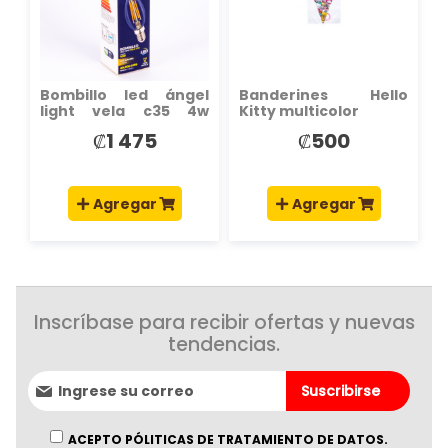
DE
DE
DESEOS
DESEOS
Bombillo led ángel
Banderines Hello
light vela c35 4w
Kitty multicolor
amarilla
₡1 475
₡500
Agregar
Agregar
Inscríbase para recibir ofertas y nuevas
tendencias.
Suscríbase
Suscribirse
al
boletín
informativo:
ACEPTO PÓLITICAS DE TRATAMIENTO DE DATOS.