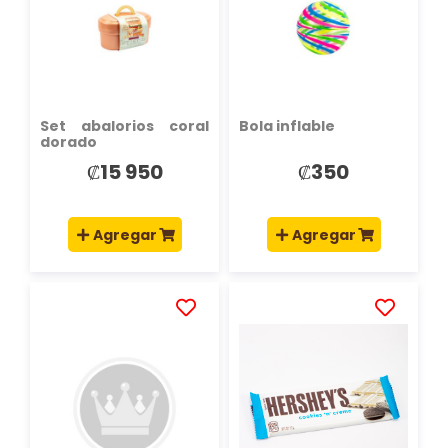
LISTA
LISTA
DE
DE
DESEOS
DESEOS
Set abalorios coral
Bola inflable
dorado
₡15 950
₡350
Agregar
Agregar
AÑADIR
AÑADIR
A
A
LA
LA
LISTA
LISTA
DE
DE
DESEOS
DESEOS