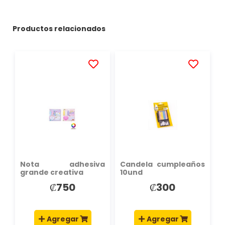
Productos relacionados
AÑADIR
AÑADIR
A
A
LA
LA
LISTA
LISTA
DE
DE
DESEOS
DESEOS
Nota adhesiva
Candela cumpleaños
grande creativa
10und
₡750
₡300
Agregar
Agregar