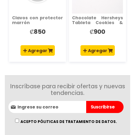
Clavos con protector
Chocolate Hersheys
marrón
Tableta Cookies &
Cream 43G
₡850
₡900
Agregar
Agregar
Inscríbase para recibir ofertas y nuevas
tendencias.
Suscríbase
Suscribirse
al
boletín
informativo:
ACEPTO PÓLITICAS DE TRATAMIENTO DE DATOS.