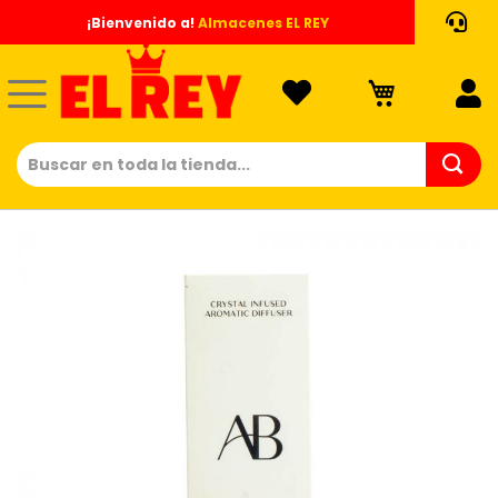
Ir
¡Bienvenido a!
Almacenes EL REY
al
contenido
Saltar
al
final
de
la
galería
de
imágenes