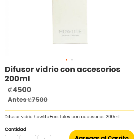
Difusor vidrio con accesorios
Saltar
al
200ml
comienzo
de
₡4500
Precio
la
especial
Antes
₡7500
galería
de
imágenes
Difusor vidrio howlite+cristales con accesorios 200ml
Cantidad
Agregar al Carrito