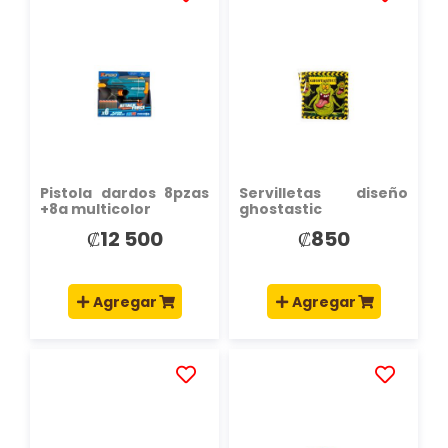
AÑADIR
AÑADIR
A
A
LA
LA
LISTA
LISTA
DE
DE
DESEOS
DESEOS
Pistola dardos 8pzas
Servilletas diseño
+8a multicolor
ghostastic
₡12 500
₡850
Agregar
Agregar
AÑADIR
AÑADIR
A
A
LA
LA