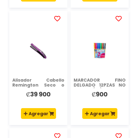
AÑADIR
AÑADIR
A
A
LA
LA
LISTA
LISTA
DE
DE
DESEOS
DESEOS
Alisador Cabello
MARCADOR FINO
Remington Seco o
DELGADO 12PZAS NO
Mojado Digital 450°F
TOXICO (ES)
₡39 900
₡900
Agregar
Agregar