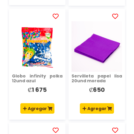
AÑADIR
AÑADIR
A
A
LA
LA
LISTA
LISTA
DE
DE
DESEOS
DESEOS
Globo infinity polka
Servilleta papel lisa
12und azul
20und morada
₡1 675
₡650
Agregar
Agregar