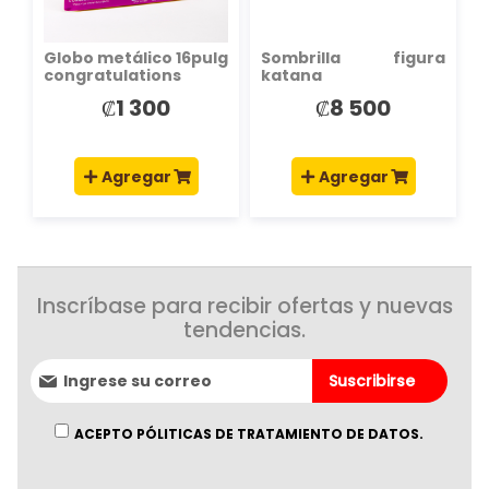
Globo metálico 16pulg
Sombrilla figura
congratulations
katana
dorado
₡1 300
₡8 500
Agregar
Agregar
Inscríbase para recibir ofertas y nuevas
tendencias.
Suscríbase
Suscribirse
al
boletín
informativo:
ACEPTO PÓLITICAS DE TRATAMIENTO DE DATOS.