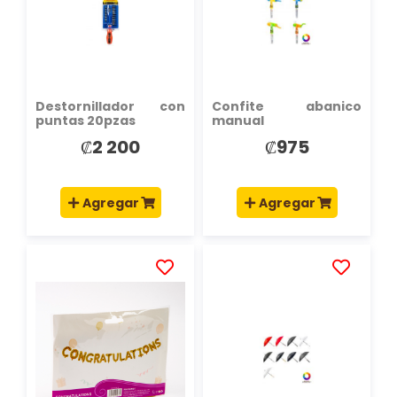
LISTA
LISTA
DE
DE
DESEOS
DESEOS
Destornillador con
Confite abanico
puntas 20pzas
manual
₡2 200
₡975
Agregar
Agregar
AÑADIR
AÑADIR
A
A
LA
LA
LISTA
LISTA
DE
DE
DESEOS
DESEOS