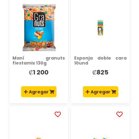
AÑADIR
AÑADIR
A
A
LA
LA
LISTA
LISTA
DE
DE
DESEOS
DESEOS
Maní granuts
Esponja doble cara
fiestamix 130g
10und
₡1 200
₡825
Agregar
Agregar
AÑADIR
AÑADIR
A
A
LA
LA