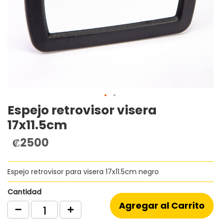
Espejo retrovisor visera
Saltar
al
17x11.5cm
comienzo
de
₡2500
la
galería
de
Espejo retrovisor para visera 17x11.5cm negro
imágenes
Cantidad
Agregar al Carrito