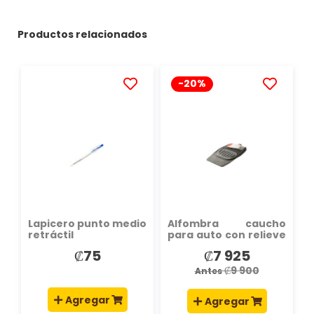
Productos relacionados
-20%
AÑADIR
AÑADIR
A
A
LA
LA
LISTA
LISTA
DE
DE
DESEOS
DESEOS
Lapicero punto medio
Alfombra caucho
retráctil
para auto con relieve
4pzas negro
₡75
₡7 925
Precio
especial
₡9 900
Antes
Agregar
Agregar