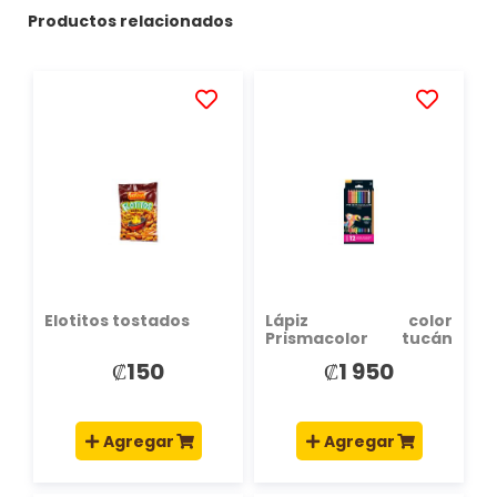
Productos relacionados
AÑADIR
AÑADIR
A
A
LA
LA
LISTA
LISTA
DE
DE
DESEOS
DESEOS
Elotitos tostados
Lápiz color
Prismacolor tucán
12und
₡150
₡1 950
Agregar
Agregar