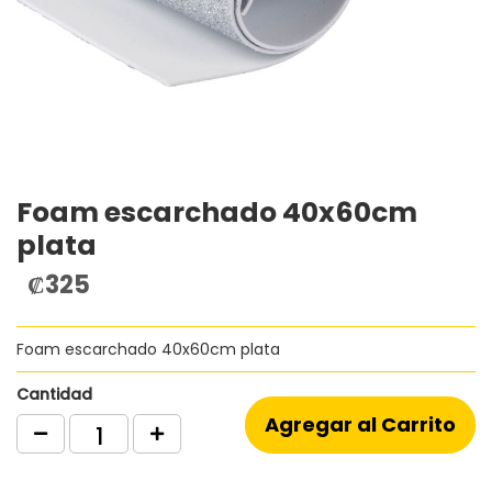
Foam escarchado 40x60cm
Saltar
al
plata
comienzo
de
₡325
la
galería
de
Foam escarchado 40x60cm plata
imágenes
Cantidad
Agregar al Carrito