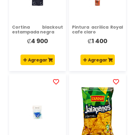
DESEOS
DESEOS
Cortina blackout
Pintura acrilica Royal
estampada negra
cafe claro
₡4 900
₡1 400
Agregar
Agregar
AÑADIR
AÑADIR
A
A
LA
LA
LISTA
LISTA
DE
DE
DESEOS
DESEOS