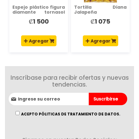
Espejo plástico figura
Tortilla Diana
diamante tornasol
Jalapeña
8x8.3cm surtido
₡1 500
₡1 075
Agregar
Agregar
Inscríbase para recibir ofertas y nuevas
tendencias.
Suscríbase
Suscribirse
al
boletín
informativo:
ACEPTO PÓLITICAS DE TRATAMIENTO DE DATOS.