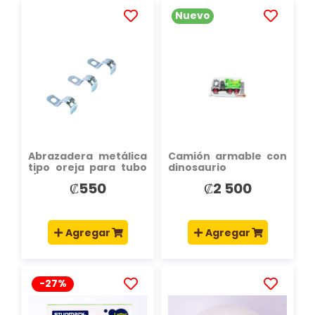
Nuevo
AÑADIR
AÑADIR
A
A
LA
LA
LISTA
LISTA
DE
DE
DESEOS
DESEOS
Abrazadera metálica
Camión armable con
tipo oreja para tubo
dinosaurio
1/2
₡550
₡2 500
Agregar
Agregar
-27%
AÑADIR
AÑADIR
A
A