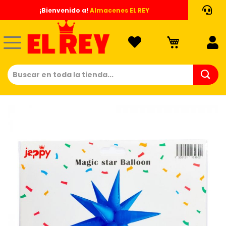
Ir
¡Bienvenido a!
Almacenes EL REY
al
contenido
Saltar
al
final
de
la
galería
de
imágenes