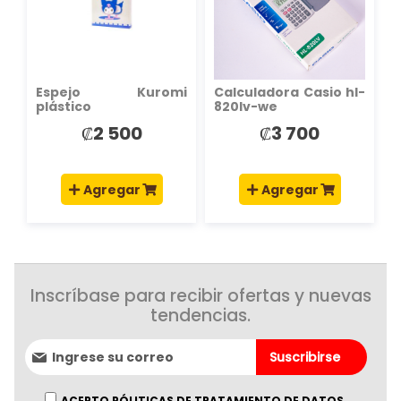
DE
DE
DESEOS
DESEOS
Espejo Kuromi
Calculadora Casio hl-
plástico
820lv-we
₡2 500
₡3 700
Agregar
Agregar
Inscríbase para recibir ofertas y nuevas
tendencias.
Suscríbase
Suscribirse
al
boletín
informativo:
ACEPTO PÓLITICAS DE TRATAMIENTO DE DATOS.