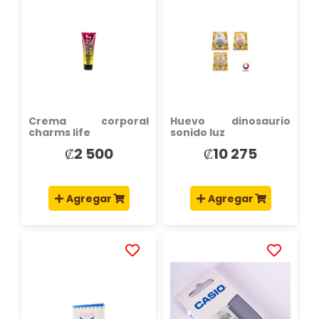
A
A
LA
LA
LISTA
LISTA
DE
DE
DESEOS
DESEOS
Crema corporal
Huevo dinosaurio
charms life
sonido luz
₡2 500
₡10 275
Agregar
Agregar
AÑADIR
AÑADIR
A
A
LA
LA
LISTA
LISTA