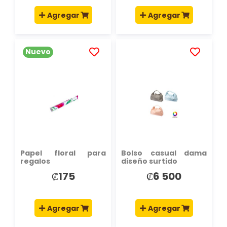
Agregar
Agregar
Nuevo
AÑADIR
AÑADIR
A
A
LA
LA
LISTA
LISTA
DE
DE
DESEOS
DESEOS
Papel floral para
Bolso casual dama
regalos
diseño surtido
₡175
₡6 500
Agregar
Agregar