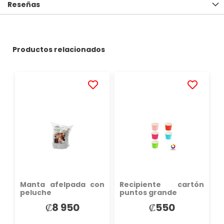
Reseñas
Productos relacionados
AÑADIR
AÑADIR
A
A
LA
LA
LISTA
LISTA
DE
DE
DESEOS
DESEOS
Manta afelpada con
Recipiente cartón
peluche
puntos grande
₡8 950
₡550