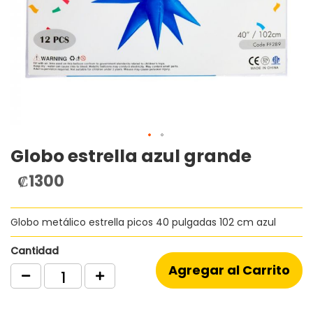
Globo estrella azul grande
Saltar
al
₡1300
comienzo
de
la
Globo metálico estrella picos 40 pulgadas 102 cm azul
galería
de
imágenes
Cantidad
Agregar al Carrito