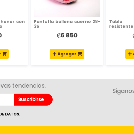
 honor con
Pantufla ballena cuerno 28-
Tabla 
o
35
resistente
0
₡6 850
r
Agregar
evas tendencias.
Siganos
Suscribirse
DE DATOS.