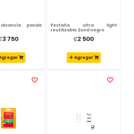
 alcancía panda
Pestaña ultra light
reutilizable 2und negro
₡3 750
₡2 500
Agregar
Agregar
AÑADIR
AÑADIR
A
A
LA
LA
LISTA
LISTA
DE
DE
DESEOS
DESEOS