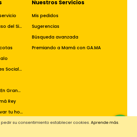
s
Nuestros Servicios
servicio
Mis pedidos
Términos y Condiciones de uso del Sitio Web
Sugerencias
Búsqueda avanzada
cotas
Premiando a Mamá con GA.MA
galo
Reglamento Concursos Redes Sociales
Reglamento La Pasión Se Ve En Grande
má Rey
Reglamento del sorteo renovar tu hogar ahora tiene doble premio
Reglamento del sorteo premiando a mamá con GA.MA
e pedir su consentimiento establecer cookies.
Aprende más
.