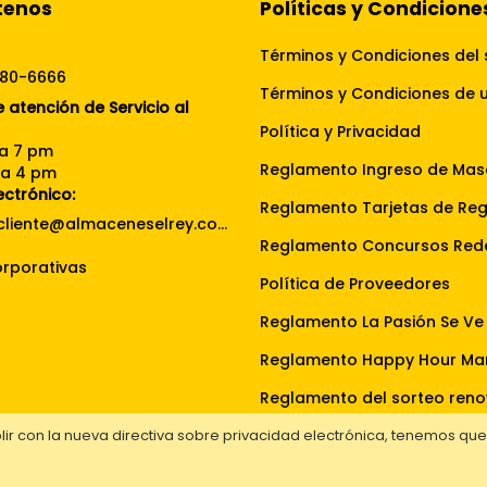
tenos
Políticas y Condicione
Términos y Condiciones del 
080-6666
 atención de Servicio al
Política y Privacidad
 a 7 pm
Reglamento Ingreso de Mas
 a 4 pm
ectrónico:
Reglamento Tarjetas de Re
servicioalcliente@almaceneselrey.com
rporativas
Política de Proveedores
Reglamento Happy Hour Ma
ir con la nueva directiva sobre privacidad electrónica, tenemos qu