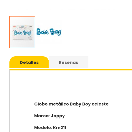
Saltar
al
Detalles
Reseñas
comie
de
la
galería
de
imáge
Globo metálico Baby Boy celeste
Marca: Jappy
Modelo: Km211