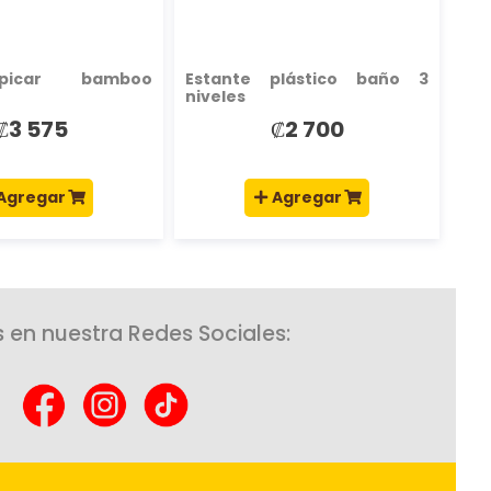
picar bamboo
Estante plástico baño 3
niveles
₡3 575
₡2 700
Agregar
Agregar
 en nuestra Redes Sociales: