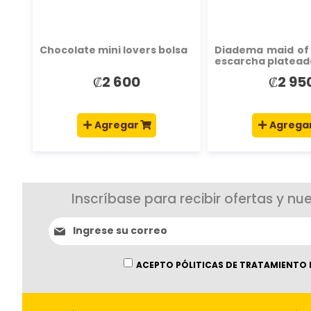
Chocolate mini lovers bolsa
Diadema maid of
escarcha platead
₡2 600
₡2 95
Agregar
Agrega
Inscríbase para recibir ofertas y nu
Suscríbase
al
boletín
informativo:
ACEPTO PÓLITICAS DE TRATAMIENTO 