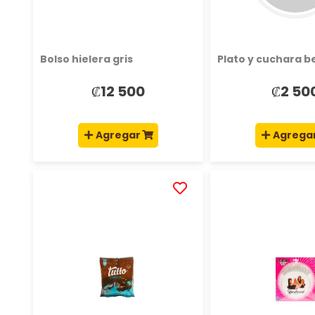
Bolso hielera gris
Plato y cuchara be
₡12 500
₡2 50
Agregar
Agrega
AÑADIR
A
LA
LISTA
DE
DESEOS