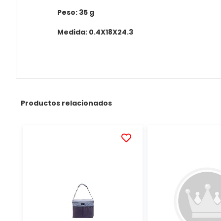
Peso: 35 g
Medida: 0.4X18X24.3
Productos relacionados
AÑADIR
A
LA
LISTA
DE
DESEOS