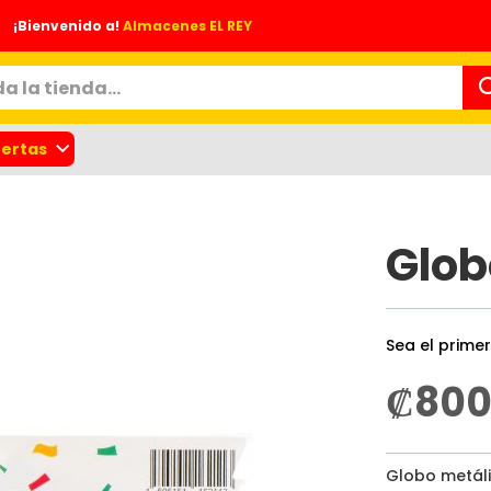
¡Bienvenido a!
Almacenes EL REY
ertas
Glob
Sea el prime
₡80
nes
Globo metáli