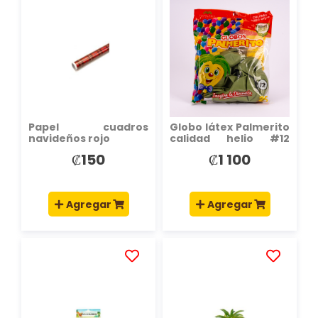
AÑADIR
AÑADIR
A
A
LA
LA
LISTA
LISTA
DE
DE
DESEOS
DESEOS
Papel cuadros
Globo látex Palmerito
navideños rojo
calidad helio #12
25und verde musgo
₡150
₡1 100
pastel
Agregar
Agregar
AÑADIR
AÑADIR
A
A
LA
LA
LISTA
LISTA