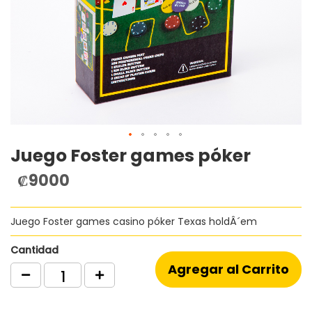
Juego Foster games póker
Saltar
al
₡9000
comienzo
de
la
Juego Foster games casino póker Texas holdÂ´em
galería
de
imágenes
Cantidad
Agregar al Carrito