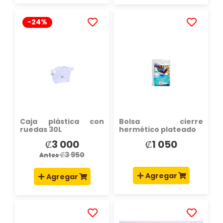
-24%
AÑADIR
AÑADIR
A
A
LA
LA
LISTA
LISTA
DE
DE
DESEOS
DESEOS
Caja plástica con
Bolsa cierre
ruedas 30L
hermético plateado
₡3 000
₡1 050
Precio
especial
₡3 950
Antes
Agregar
Agregar