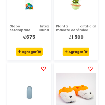
DE
DE
DESEOS
DESEOS
Globo látex
Planta artificial
estampado 10und
maceta cerámica
surtido
₡675
₡1 500
Agregar
Agregar
AÑADIR
AÑADIR
A
A
LA
LA
LISTA
LISTA
DE
DE
DESEOS
DESEOS