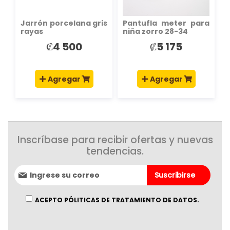
Jarrón porcelana gris
Pantufla meter para
rayas
niña zorro 28-34
₡4 500
₡5 175
Agregar
Agregar
Inscríbase para recibir ofertas y nuevas
tendencias.
Suscríbase
Suscribirse
al
boletín
informativo:
ACEPTO PÓLITICAS DE TRATAMIENTO DE DATOS.