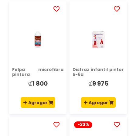
AÑADIR
AÑADIR
A
A
LA
LA
LISTA
LISTA
DE
DE
DESEOS
DESEOS
Felpa microfibra
Disfraz infantil pintor
pintura
5-6a
₡1 800
₡9 975
Agregar
Agregar
-33%
AÑADIR
AÑADIR