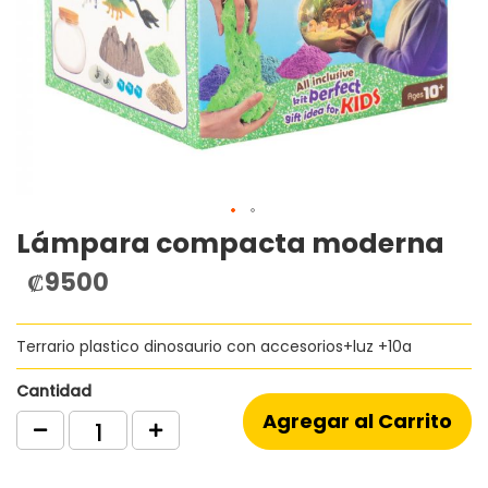
Lámpara compacta moderna
Saltar
al
₡9500
comienzo
de
la
Terrario plastico dinosaurio con accesorios+luz +10a
galería
de
imágenes
Cantidad
Agregar al Carrito