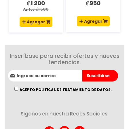
₡1 200
₡950
Precio
especial
₡1 500
Antes
Agregar
Agregar
Inscríbase para recibir ofertas y nuevas
tendencias.
Suscríbase
Suscribirse
al
boletín
informativo:
ACEPTO PÓLITICAS DE TRATAMIENTO DE DATOS.
Siganos en nuestra Redes Sociales: