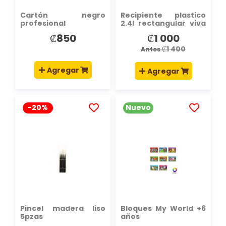
Cartón negro
Recipiente plastico
profesional
2.4l rectangular viva
home 21x16x12.4cm
₡850
₡1 000
Precio
especial
₡1 400
Antes
Agregar
Agregar
-20%
Nuevo
AÑADIR
AÑADIR
A
A
LA
LA
LISTA
LISTA
DE
DE
DESEOS
DESEOS
Pincel madera liso
Bloques My World +6
5pzas
años