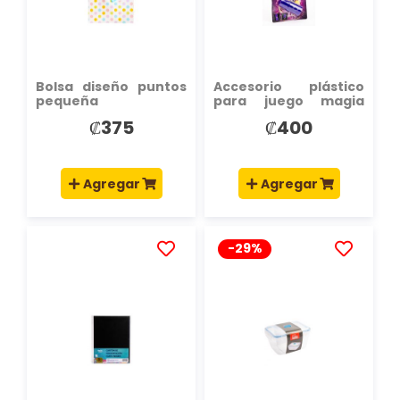
DE
DE
DESEOS
DESEOS
Bolsa diseño puntos
Accesorio plástico
pequeña
para juego magia
6pzas +6a
₡375
₡400
Agregar
Agregar
-29%
AÑADIR
AÑADIR
A
A
LA
LA
LISTA
LISTA
DE
DE
DESEOS
DESEOS