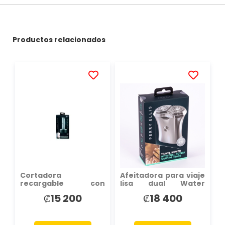
Productos relacionados
AÑADIR
AÑADIR
A
A
LA
LA
LISTA
LISTA
DE
DE
DESEOS
DESEOS
Cortadora
Afeitadora para viaje
recargable con
lisa dual Water
accesorios
Resistant plateada
₡15 200
₡18 400