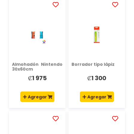
AÑADIR
AÑADIR
A
A
LA
LA
LISTA
LISTA
DE
DE
DESEOS
DESEOS
Almohadón Nintendo
Borrador tipo lápiz
30x60cm
₡1 975
₡1 300
Agregar
Agregar
AÑADIR
AÑADIR
A
A