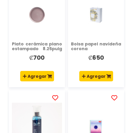
LA
LA
LISTA
LISTA
DE
DE
DESEOS
DESEOS
Plato cerámica plano
Bolsa papel navideña
estampado 8.25pulg
corona
gris
₡700
₡650
Agregar
Agregar
AÑADIR
AÑADIR
A
A
LA
LA
LISTA
LISTA
DE
DE