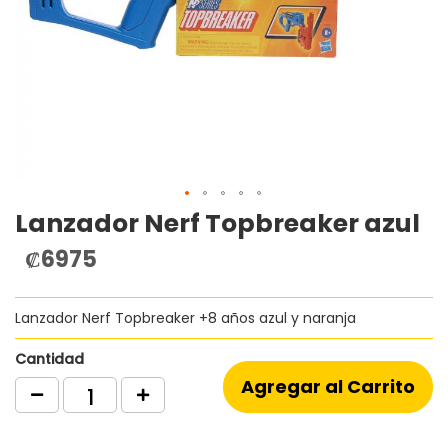
Lanzador Nerf Topbreaker azul
Saltar
al
₡6975
comienzo
de
la
Lanzador Nerf Topbreaker +8 años azul y naranja
galería
de
imágenes
Cantidad
Agregar al Carrito