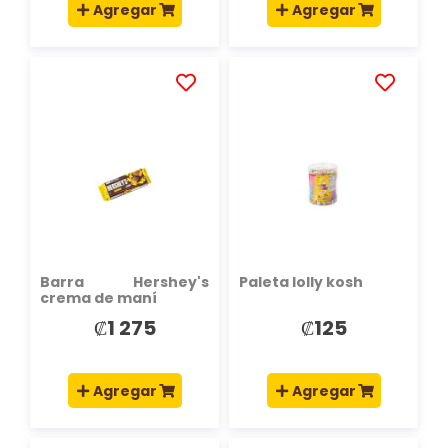
Agregar
Agregar
AÑADIR
AÑADIR
A
A
LA
LA
LISTA
LISTA
DE
DE
DESEOS
DESEOS
Barra Hershey's
Paleta lolly kosh
crema de maní
₡1 275
₡125
Agregar
Agregar