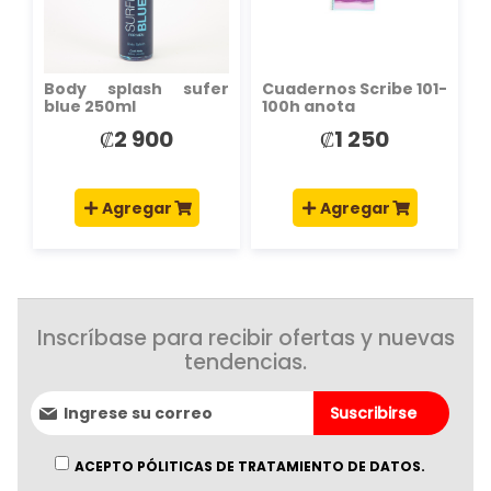
DESEOS
DESEOS
Body splash sufer
Cuadernos Scribe 101-
blue 250ml
100h anota
₡2 900
₡1 250
Agregar
Agregar
Inscríbase para recibir ofertas y nuevas
tendencias.
Suscríbase
Suscribirse
al
boletín
informativo:
ACEPTO PÓLITICAS DE TRATAMIENTO DE DATOS.