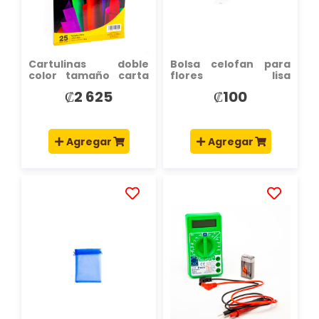
DESEOS
DESEOS
Cartulinas doble
Bolsa celofan para
color tamaño carta
flores lisa
25 hojas
transparente
₡2 625
₡100
Agregar
Agregar
AÑADIR
AÑADIR
A
A
LA
LA
LISTA
LISTA
DE
DE
DESEOS
DESEOS