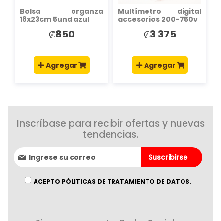
Bolsa organza
Multímetro digital
18x23cm 5und azul
accesorios 200-750v
₡850
₡3 375
Agregar
Agregar
Inscríbase para recibir ofertas y nuevas
tendencias.
Suscríbase
Suscribirse
al
boletín
informativo:
ACEPTO PÓLITICAS DE TRATAMIENTO DE DATOS.