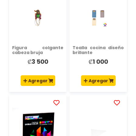
LA
LA
LISTA
LISTA
DE
DE
DESEOS
DESEOS
Figura colgante
Toalla cocina diseño
cabeza bruja
brillante
₡3 500
₡1 000
Agregar
Agregar
AÑADIR
AÑADIR
A
A
LA
LA
LISTA
LISTA
DE
DE