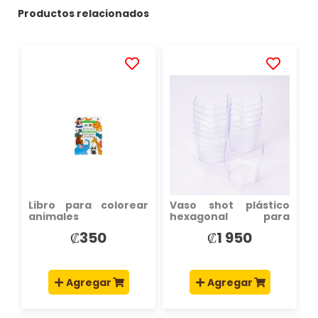
Productos relacionados
AÑADIR
AÑADIR
A
A
LA
LA
LISTA
LISTA
DE
DE
DESEOS
DESEOS
Libro para colorear
Vaso shot plástico
animales
hexagonal para
postre 7.2x6.3cm 5oz
₡350
₡1 950
12und transparente
Agregar
Agregar