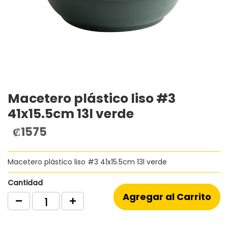
Macetero plástico liso #3
Saltar
al
41x15.5cm 13l verde
comienzo
de
₡1575
la
galería
de
Macetero plástico liso #3 41x15.5cm 13l verde
imágenes
Cantidad
Agregar al Carrito