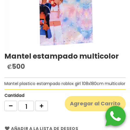
Mantel estampado multicolor
Saltar
al
₡500
comienzo
de
la
Mantel plastico estampado roblox girl 108x180cm multicolor
galería
de
imágenes
Cantidad
Agregar al Carrito
AÑADIR A LA LISTA DE DESEOS