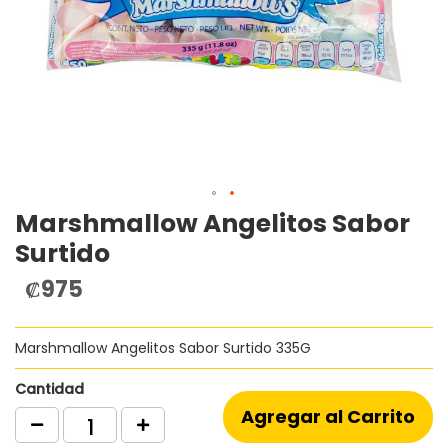
Marshmallow Angelitos Sabor
Saltar
al
Surtido
comienzo
de
₡975
la
galería
de
Marshmallow Angelitos Sabor Surtido 335G
imágenes
Cantidad
Agregar al Carrito