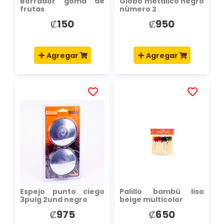
Borrador goma de
Globo metálico negro
frutas
número 2
₡150
₡950
Agregar
Agregar
AÑADIR
AÑADIR
A
A
LA
LA
LISTA
LISTA
DE
DE
DESEOS
DESEOS
Espejo punto ciego
Palillo bambú liso
3pulg 2und negro
beige multicolor
₡975
₡650