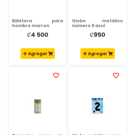
Billetera para
Globo metálico
hombre marron
número 9 azul
₡4 500
₡950
Agregar
Agregar
AÑADIR
AÑADIR
A
A
LA
LA
LISTA
LISTA
DE
DE
DESEOS
DESEOS