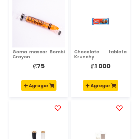
A
A
LA
LA
LISTA
LISTA
DE
DE
DESEOS
DESEOS
Goma mascar Bombi
Chocolate tableta
Crayon
Krunchy
₡75
₡1 000
Agregar
Agregar
AÑADIR
AÑADIR
A
A
LA
LA
LISTA
LISTA