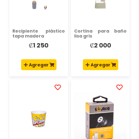
DE
DE
DESEOS
DESEOS
Recipiente plástico
Cortina para baño
tapa madera
lisa gris
₡1 250
₡2 000
Agregar
Agregar
AÑADIR
AÑADIR
A
A
LA
LA
LISTA
LISTA
DE
DE
DESEOS
DESEOS