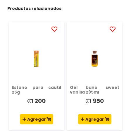
Productos relacionados
AÑADIR
AÑADIR
A
A
LA
LA
LISTA
LISTA
DE
DE
DESEOS
DESEOS
Estano para cautil
Gel baño sweet
25g
vanilla 295ml
₡1 200
₡1 950
Agregar
Agregar