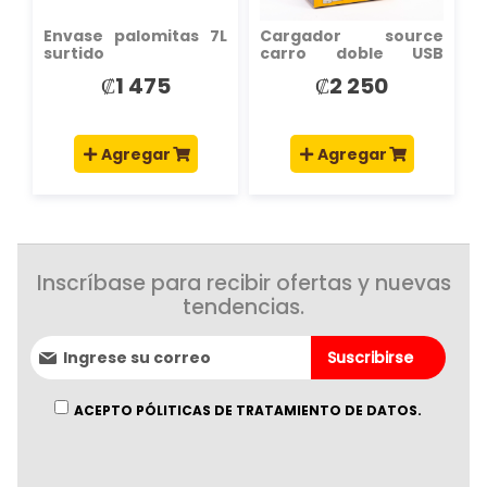
Envase palomitas 7L
Cargador source
surtido
carro doble USB
3.1amp
₡1 475
₡2 250
Agregar
Agregar
Inscríbase para recibir ofertas y nuevas
tendencias.
Suscríbase
Suscribirse
al
boletín
informativo:
ACEPTO PÓLITICAS DE TRATAMIENTO DE DATOS.