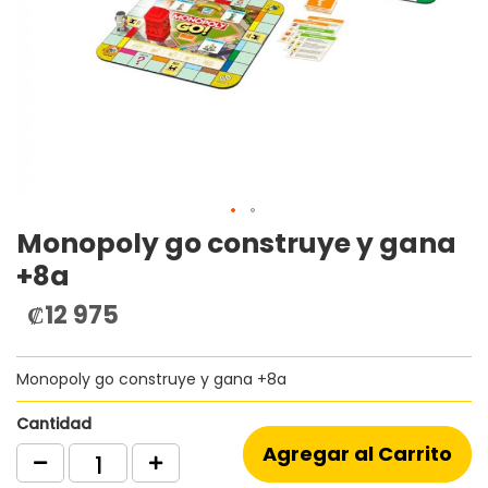
Monopoly go construye y gana
Saltar
al
+8a
comienzo
de
₡12 975
la
galería
de
Monopoly go construye y gana +8a
imágenes
Cantidad
Agregar al Carrito