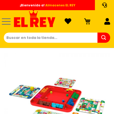
Ir
¡Bienvenido a!
Almacenes EL REY
al
contenido
Saltar
al
final
de
la
galería
de
imágenes