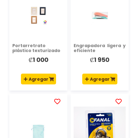
LA
LA
LISTA
LISTA
DE
DE
DESEOS
DESEOS
Portarretrato
Engrapadora ligera y
plástico texturizado
eficiente
₡1 000
₡1 950
Agregar
Agregar
AÑADIR
AÑADIR
A
A
LA
LA
LISTA
LISTA
DE
DE