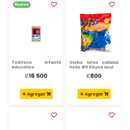
Nuevo
AÑADIR
AÑADIR
A
A
LA
LA
LISTA
LISTA
DE
DE
DESEOS
DESEOS
Teléfono infantil
Globo latex calidad
educativo
helio #5 50und azul
₡16 500
₡800
Agregar
Agregar
AÑADIR
AÑADIR
A
A