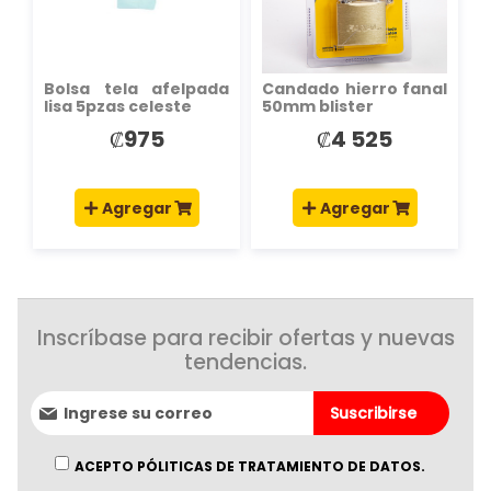
DESEOS
DESEOS
Bolsa tela afelpada
Candado hierro fanal
lisa 5pzas celeste
50mm blister
₡975
₡4 525
Agregar
Agregar
Inscríbase para recibir ofertas y nuevas
tendencias.
Suscríbase
Suscribirse
al
boletín
informativo:
ACEPTO PÓLITICAS DE TRATAMIENTO DE DATOS.