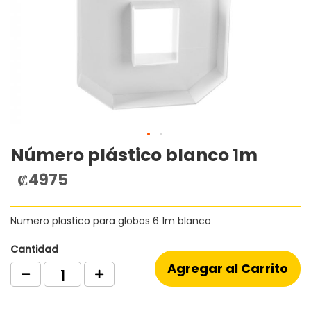
Número plástico blanco 1m
Saltar
al
₡4975
comienzo
de
la
Numero plastico para globos 6 1m blanco
galería
de
imágenes
Cantidad
Agregar al Carrito