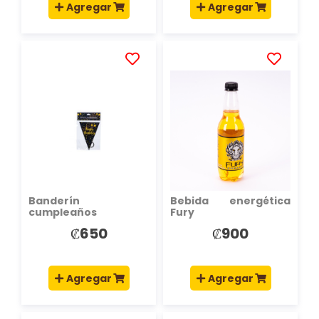
Agregar
Agregar
AÑADIR
AÑADIR
A
A
LA
LA
LISTA
LISTA
DE
DE
DESEOS
DESEOS
Banderín
Bebida energética
cumpleaños
Fury
elegante
₡650
₡900
Agregar
Agregar