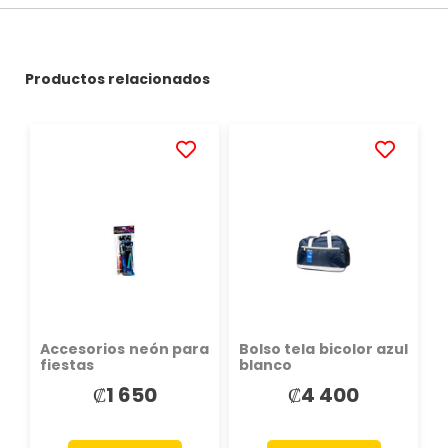
Productos relacionados
AÑADIR
AÑADIR
A
A
LA
LA
LISTA
LISTA
DE
DE
DESEOS
DESEOS
Accesorios neón para
Bolso tela bicolor azul
fiestas
blanco
₡1 650
₡4 400