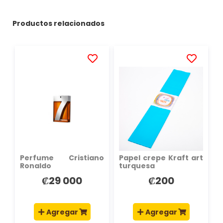
Productos relacionados
AÑADIR
AÑADIR
A
A
LA
LA
LISTA
LISTA
DE
DE
DESEOS
DESEOS
Perfume Cristiano
Papel crepe Kraft art
Ronaldo
turquesa
₡29 000
₡200
Agregar
Agregar