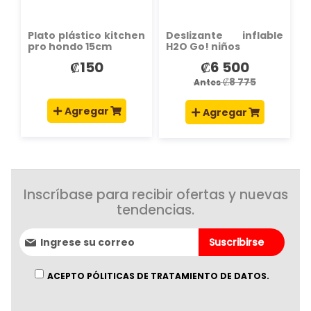
Plato plástico kitchen
Deslizante inflable
pro hondo 15cm
H2O Go! niños
₡150
₡6 500
Precio
especial
₡8 775
Antes
Agregar
Agregar
Inscríbase para recibir ofertas y nuevas
tendencias.
Suscríbase
Suscribirse
al
boletín
informativo:
ACEPTO PÓLITICAS DE TRATAMIENTO DE DATOS.