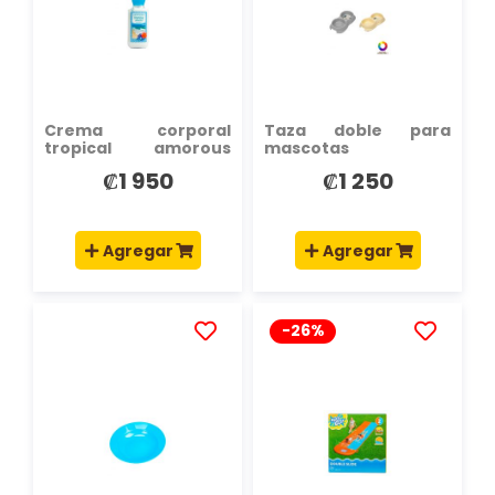
LISTA
LISTA
DE
DE
DESEOS
DESEOS
Crema corporal
Taza doble para
tropical amorous
mascotas
236ml
₡1 950
₡1 250
Agregar
Agregar
-26%
AÑADIR
AÑADIR
A
A
LA
LA
LISTA
LISTA
DE
DE
DESEOS
DESEOS