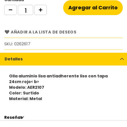
Agregar al Carrito
AÑADIR A LA LISTA DE DESEOS
SKU
0262617
Detalles
Olla aluminio lisa antiadherente liso con tapa
24cm rojo< b>
Modelo: AER2107
Color: Surtido
Material: Metal
Reseñas