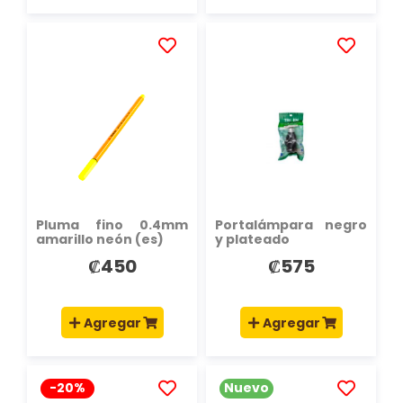
AÑADIR
AÑADIR
A
A
LA
LA
LISTA
LISTA
DE
DE
DESEOS
DESEOS
Pluma fino 0.4mm
Portalámpara negro
amarillo neón (es)
y plateado
₡450
₡575
Agregar
Agregar
-20%
Nuevo