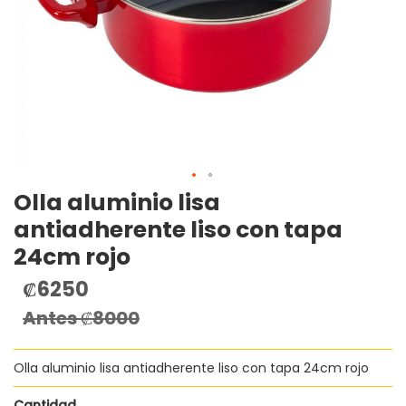
Olla aluminio lisa
Saltar
al
antiadherente liso con tapa
comienzo
24cm rojo
de
la
₡6250
Precio
galería
especial
de
Antes
₡8000
imágenes
Olla aluminio lisa antiadherente liso con tapa 24cm rojo
Cantidad