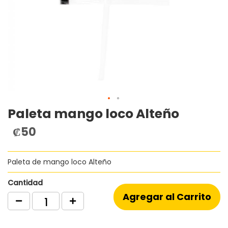
Paleta mango loco Alteño
Saltar
al
₡50
comienzo
de
la
Paleta de mango loco Alteño
galería
de
imágenes
Cantidad
Agregar al Carrito