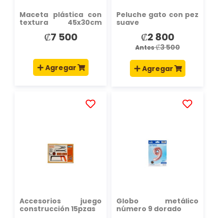
Maceta plástica con
Peluche gato con pez
textura 45x30cm
suave
2pzas negro
₡7 500
₡2 800
Precio
especial
₡3 500
Antes
Agregar
Agregar
AÑADIR
AÑADIR
A
A
LA
LA
LISTA
LISTA
DE
DE
DESEOS
DESEOS
Accesorios juego
Globo metálico
construcción 15pzas
número 9 dorado