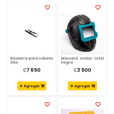
AÑADIR
AÑADIR
A
A
LA
LA
LISTA
LISTA
DE
DE
DESEOS
DESEOS
Rizadora para cabello
Máscara soldar total
30w
negra
₡7 650
₡3 500
Agregar
Agregar
AÑADIR
AÑADIR