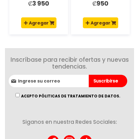
₡3 950
₡950
Agregar
Agregar
Inscríbase para recibir ofertas y nuevas
tendencias.
Suscríbase
Suscribirse
al
boletín
informativo:
ACEPTO PÓLITICAS DE TRATAMIENTO DE DATOS.
Siganos en nuestra Redes Sociales: