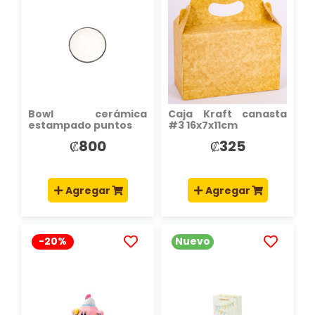
A
A
LA
LA
LISTA
LISTA
DE
DE
DESEOS
DESEOS
Bowl cerámica
Caja Kraft canasta
estampado puntos
#3 16x7x11cm
₡800
₡325
Agregar
Agregar
-20%
Nuevo
AÑADIR
AÑADIR
A
A
LA
LA
LISTA
LISTA