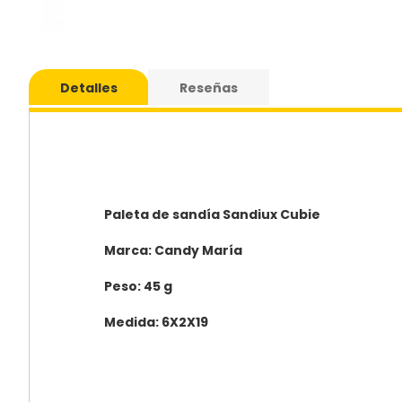
Saltar
al
Detalles
Reseñas
comie
de
la
galería
de
imáge
Paleta de sandía Sandiux Cubie
Marca: Candy María
Peso: 45 g
Medida: 6X2X19