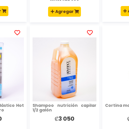
r
Agregar
AÑADIR
AÑADIR
A
A
LA
LA
LISTA
LISTA
DE
DE
DESEOS
DESEOS
lástico Hot
Shampoo nutrición capilar
Cortina m
ro
1/2 galón
0
₡3 050