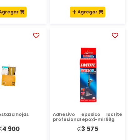
Agregar
Agregar
AÑADIR
AÑADIR
A
A
LA
LA
LISTA
LISTA
DE
DE
DESEOS
DESEOS
ostaza hojas
Adhesivo epoxico loctite
profesional epoxi-mil 98g
₡4 900
₡3 575