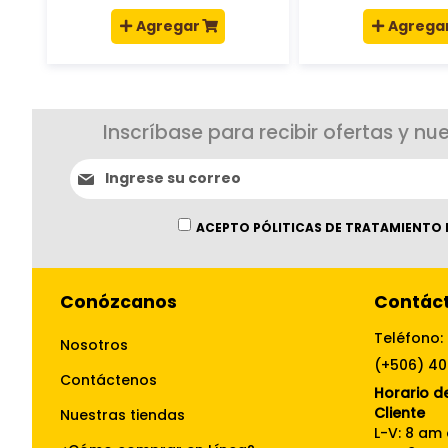
Agregar
Agrega
Inscríbase para recibir ofertas y nu
Suscríbase
al
boletín
informativo:
ACEPTO PÓLITICAS DE TRATAMIENTO 
Conózcanos
Contác
Teléfono:
Nosotros
(+506) 4
Contáctenos
Horario de
Cliente
Nuestras tiendas
L-V: 8 am