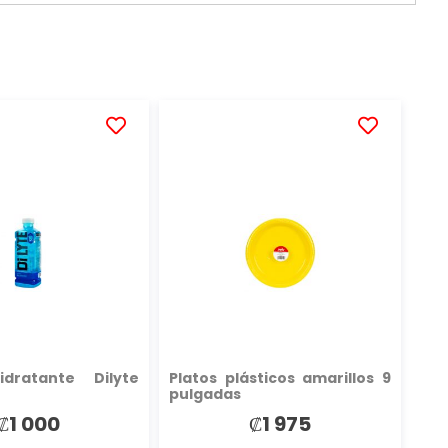
AÑADIR
AÑADIR
A
A
LA
LA
LISTA
LISTA
DE
DE
DESEOS
DESEOS
idratante Dilyte
Platos plásticos amarillos 9
pulgadas
₡1 000
₡1 975