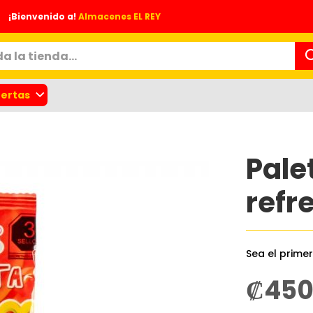
¡Bienvenido a!
Almacenes EL REY
ertas
Pale
refr
Sea el prime
nes
₡45