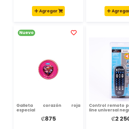
Agregar
Agrega
Nuevo
AÑADIR
A
LA
LISTA
DE
DESEOS
Galleta corazón roja
Control remoto p
especial
line universal neg
₡875
₡2 25