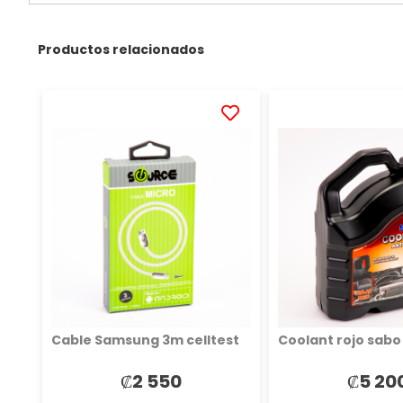
Productos relacionados
AÑADIR
A
LA
LISTA
DE
DESEOS
Cable Samsung 3m celltest
Coolant rojo sabo
₡2 550
₡5 20