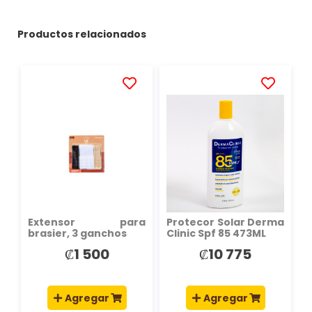
Productos relacionados
AÑADIR
AÑADIR
A
A
LA
LA
LISTA
LISTA
DE
DE
DESEOS
DESEOS
Extensor para
Protecor Solar Derma
brasier, 3 ganchos
Clinic Spf 85 473ML
₡1 500
₡10 775
Agregar
Agregar