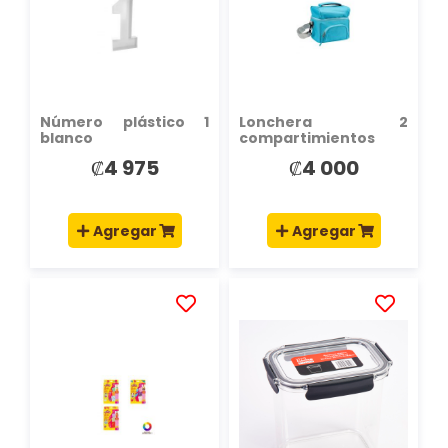
LISTA
LISTA
DE
DE
DESEOS
DESEOS
Número plástico 1
Lonchera 2
blanco
compartimientos
celeste
₡4 975
₡4 000
Agregar
Agregar
AÑADIR
AÑADIR
A
A
LA
LA
LISTA
LISTA
DE
DE
DESEOS
DESEOS