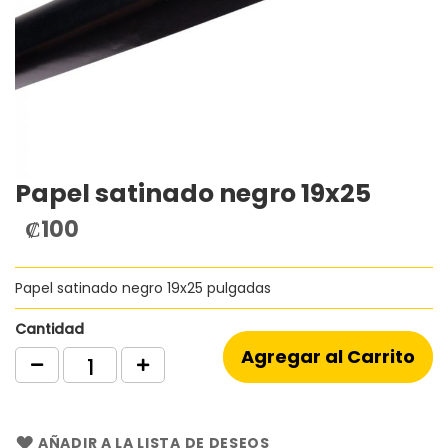
Papel satinado negro 19x25
Saltar
al
₡100
comienzo
de
la
Papel satinado negro 19x25 pulgadas
galería
de
imágenes
Cantidad
Agregar al Carrito
AÑADIR A LA LISTA DE DESEOS