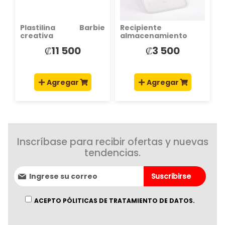
Plastilina Barbie
Recipiente
creativa
almacenamiento
3000 ml
₡11 500
₡3 500
20.7x14.9x18.8cm
Agregar
Agregar
Inscríbase para recibir ofertas y nuevas
tendencias.
Suscríbase
Suscribirse
al
boletín
informativo:
ACEPTO PÓLITICAS DE TRATAMIENTO DE DATOS.