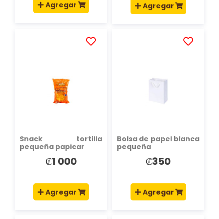
Agregar
Agregar
AÑADIR
AÑADIR
A
A
LA
LA
LISTA
LISTA
DE
DE
DESEOS
DESEOS
Snack tortilla
Bolsa de papel blanca
pequeña papicar
pequeña
₡1 000
₡350
Agregar
Agregar