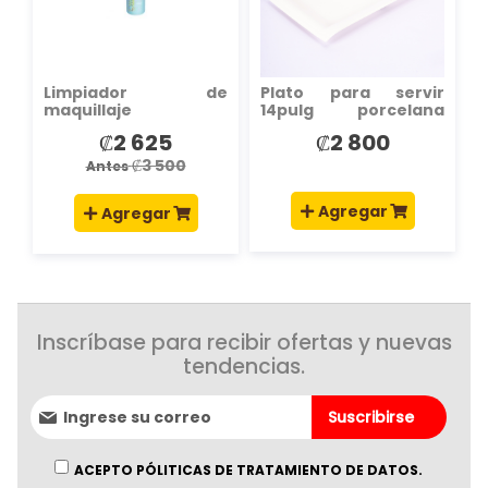
DESEOS
DESEOS
Limpiador de
Plato para servir
maquillaje
14pulg porcelana
blanco
₡2 625
₡2 800
Precio
especial
₡3 500
Antes
Agregar
Agregar
Inscríbase para recibir ofertas y nuevas
tendencias.
Suscríbase
Suscribirse
al
boletín
informativo:
ACEPTO PÓLITICAS DE TRATAMIENTO DE DATOS.