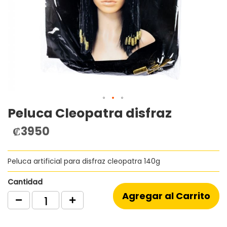
Peluca Cleopatra disfraz
Saltar
al
₡3950
comienzo
de
la
Peluca artificial para disfraz cleopatra 140g
galería
de
imágenes
Cantidad
Agregar al Carrito