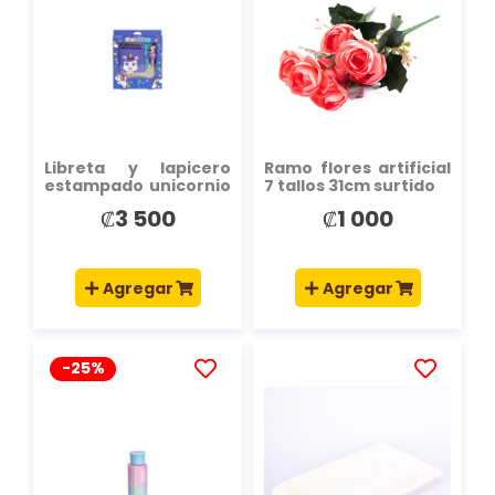
LA
LA
LISTA
LISTA
DE
DE
DESEOS
DESEOS
Libreta y lapicero
Ramo flores artificial
estampado unicornio
7 tallos 31cm surtido
2pzas lila
₡3 500
₡1 000
Agregar
Agregar
-25%
AÑADIR
AÑADIR
A
A
LA
LA
LISTA
LISTA
DE
DE