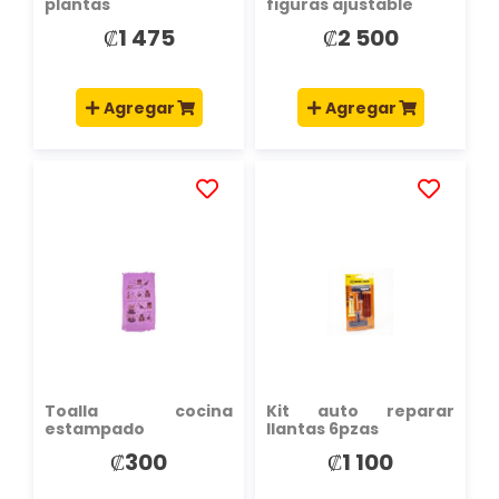
plantas
figuras ajustable
₡1 475
₡2 500
Agregar
Agregar
AÑADIR
AÑADIR
A
A
LA
LA
LISTA
LISTA
DE
DE
DESEOS
DESEOS
Toalla cocina
Kit auto reparar
estampado
llantas 6pzas
₡300
₡1 100