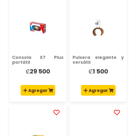
AÑADIR
AÑADIR
A
A
LA
LA
LISTA
LISTA
DE
DE
DESEOS
DESEOS
Consola X7 Plus
Pulsera elegante y
portátil
versátil
₡29 500
₡1 500
Agregar
Agregar
AÑADIR
AÑADIR
A
A
LA
LA