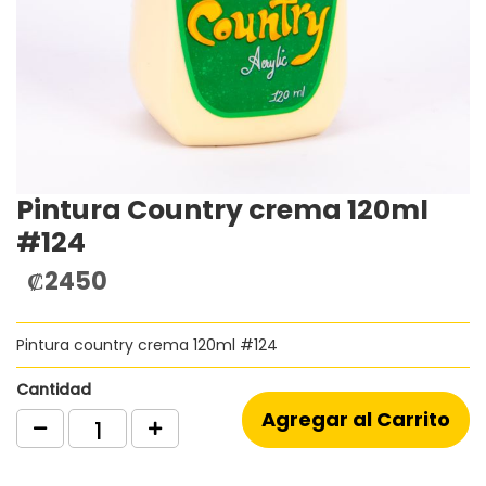
Pintura Country crema 120ml
Saltar
al
#124
comienzo
de
₡2450
la
galería
de
Pintura country crema 120ml #124
imágenes
Cantidad
Agregar al Carrito