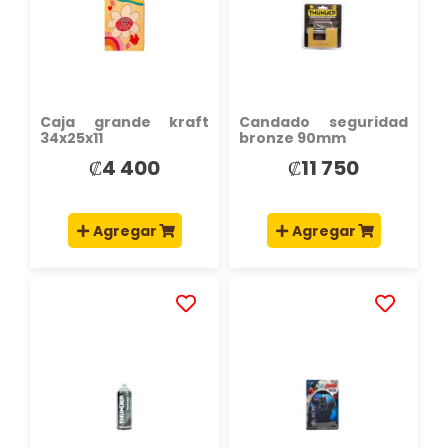
LISTA
LISTA
DE
DE
DESEOS
DESEOS
Caja grande kraft
Candado seguridad
34x25x11
bronze 90mm
₡4 400
₡11 750
Agregar
Agregar
AÑADIR
AÑADIR
A
A
LA
LA
LISTA
LISTA
DE
DE
DESEOS
DESEOS