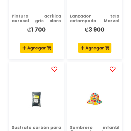
Pintura acrílica
Lanzador tela
aerosol gris claro
estampado Marvel
brillante
Avengers +4a surtido
₡1 700
₡3 900
Agregar
Agregar
AÑADIR
AÑADIR
A
A
LA
LA
LISTA
LISTA
DE
DE
DESEOS
DESEOS
Sustrato carbón para
Sombrero infantil