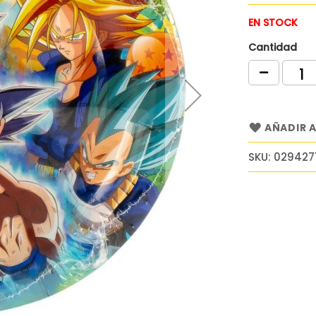
EN STOCK
Cantidad
AÑADIR A
SKU
029427