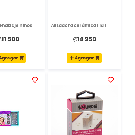
ndizaje niños
Alisadora cerámica lila 1"
₡11 500
₡14 950
Agregar
Agregar
AÑADIR
AÑADIR
A
A
LA
LA
LISTA
LISTA
DE
DE
DESEOS
DESEOS