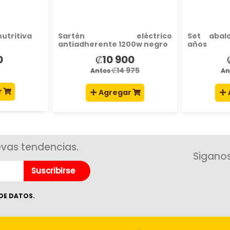
nutritiva
Sartén eléctrico
Set abal
antiadherente 1200w negro
años
0
₡10 900
Precio
P
especial
e
₡14 975
Antes
An
r
Agregar
evas tendencias.
Siganos
Suscribirse
DE DATOS.