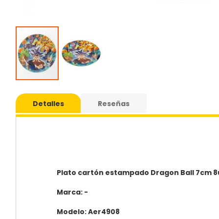
Saltar
al
Detalles
Reseñas
comie
de
la
galería
de
imáge
Plato cartón estampado Dragon Ball 7cm 8
Marca: -
Modelo: Aer4908