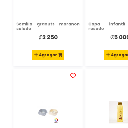
Semilla granuts maranon
Capa infantil
salado
rosado
₡2 250
₡5 00
Agregar
Agrega
AÑADIR
A
LA
LISTA
DE
DESEOS