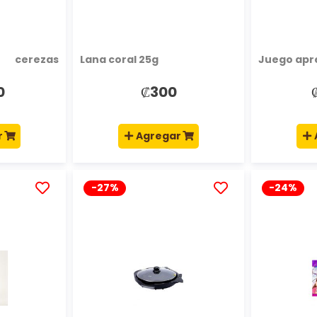
 cerezas
Lana coral 25g
Juego apre
0
₡300
r
Agregar
-27%
-24%
AÑADIR
AÑADIR
A
A
LA
LA
LISTA
LISTA
DE
DE
DESEOS
DESEOS