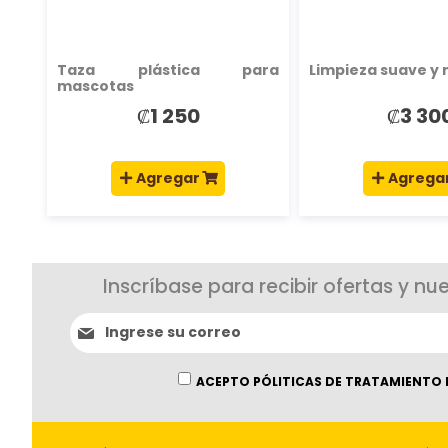
Taza plástica para
Limpieza suave y 
mascotas
₡1 250
₡3 30
Agregar
Agrega
Inscríbase para recibir ofertas y nu
Suscríbase
al
boletín
informativo:
ACEPTO PÓLITICAS DE TRATAMIENTO 