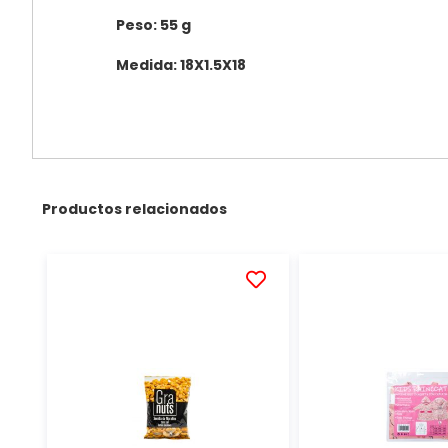
Peso: 55 g
Medida: 18X1.5X18
Productos relacionados
AÑADIR
A
LA
LISTA
DE
DESEOS