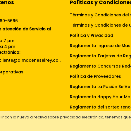
tenos
Políticas y Condicione
Términos y Condiciones del 
080-6666
 atención de Servicio al
Política y Privacidad
 a 7 pm
Reglamento Ingreso de Mas
 a 4 pm
ectrónico:
Reglamento Tarjetas de Re
servicioalcliente@almaceneselrey.com
rporativas
Política de Proveedores
Reglamento Happy Hour Ma
ir con la nueva directiva sobre privacidad electrónica, tenemos qu