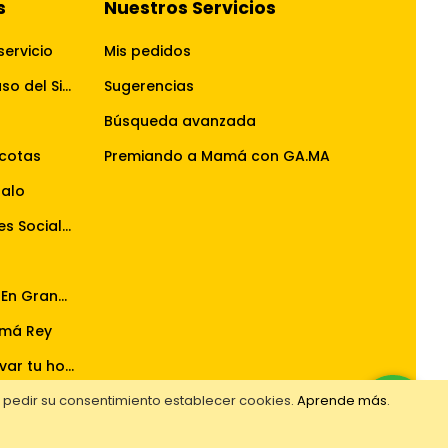
s
Nuestros Servicios
servicio
Mis pedidos
Términos y Condiciones de uso del Sitio Web
Sugerencias
Búsqueda avanzada
cotas
Premiando a Mamá con GA.MA
galo
Reglamento Concursos Redes Sociales
Reglamento La Pasión Se Ve En Grande
má Rey
Reglamento del sorteo renovar tu hogar ahora tiene doble premio
Reglamento del sorteo premiando a mamá con GA.MA
e pedir su consentimiento establecer cookies.
Aprende más
.