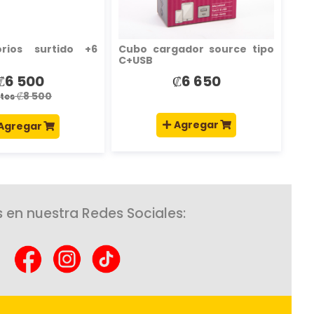
orios surtido +6
Cubo cargador source tipo
C+USB
₡6 500
₡6 650
recio
special
₡8 500
tes
Agregar
Agregar
 en nuestra Redes Sociales: