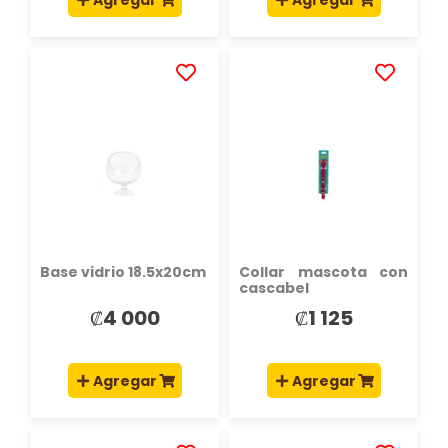
AÑADIR
AÑADIR
A
A
LA
LA
LISTA
LISTA
DE
DE
DESEOS
DESEOS
Base vidrio 18.5x20cm
Collar mascota con
cascabel
₡4 000
₡1 125
Agregar
Agregar