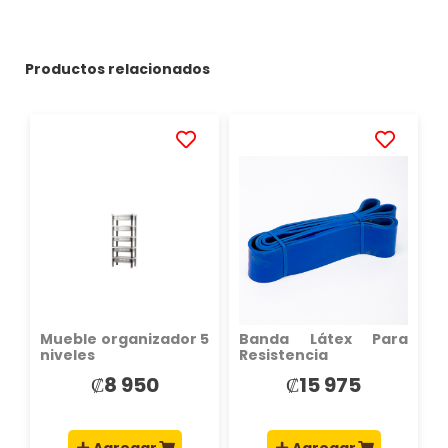
Productos relacionados
AÑADIR
AÑADIR
A
A
LA
LA
LISTA
LISTA
DE
DE
DESEOS
DESEOS
Mueble organizador 5
Banda Látex Para
niveles
Resistencia
208X0.45X6.4Cm Azul
₡8 950
₡15 975
Agregar
Agregar