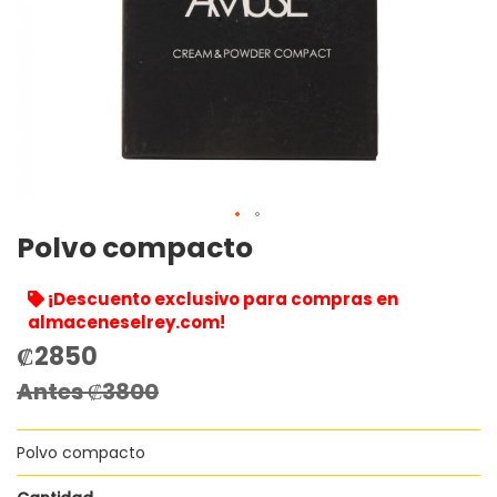
Polvo compacto
Saltar
al
comienzo
¡Descuento exclusivo para compras en
de
almaceneselrey.com!
la
₡2850
galería
Precio
de
especial
Antes
₡3800
imágenes
Polvo compacto