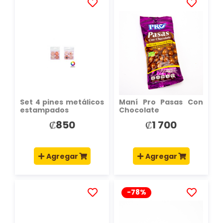
AÑADIR
AÑADIR
A
A
LA
LA
LISTA
LISTA
DE
DE
DESEOS
DESEOS
Set 4 pines metálicos
Maní Pro Pasas Con
estampados
Chocolate
₡850
₡1 700
Agregar
Agregar
-78%
AÑADIR
AÑADIR
A
A