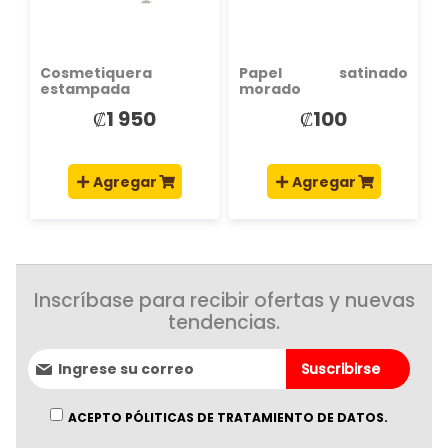
Cosmetiquera
Papel satinado
estampada
morado
compacta
₡1 950
₡100
Agregar
Agregar
Inscríbase para recibir ofertas y nuevas
tendencias.
Suscríbase
Suscribirse
al
boletín
informativo:
ACEPTO PÓLITICAS DE TRATAMIENTO DE DATOS.