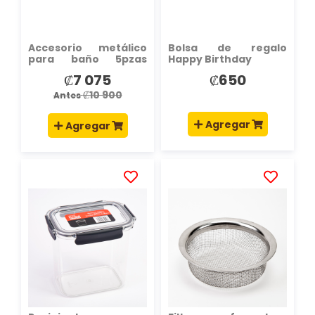
Accesorio metálico
Bolsa de regalo
para baño 5pzas
Happy Birthday
plateado
₡7 075
₡650
Precio
especial
₡10 900
Antes
Agregar
Agregar
AÑADIR
AÑADIR
A
A
LA
LA
LISTA
LISTA
DE
DE
DESEOS
DESEOS