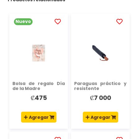
Nuevo
AÑADIR
AÑADIR
A
A
LA
LA
LISTA
LISTA
DE
DE
DESEOS
DESEOS
Bolsa de regalo Día
Paraguas práctico y
de la Madre
resistente
₡475
₡7 000
Agregar
Agregar