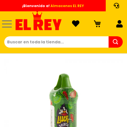
Ir
¡Bienvenido a!
Almacenes EL REY
al
contenido
Saltar
al
final
de
la
galería
de
imágenes