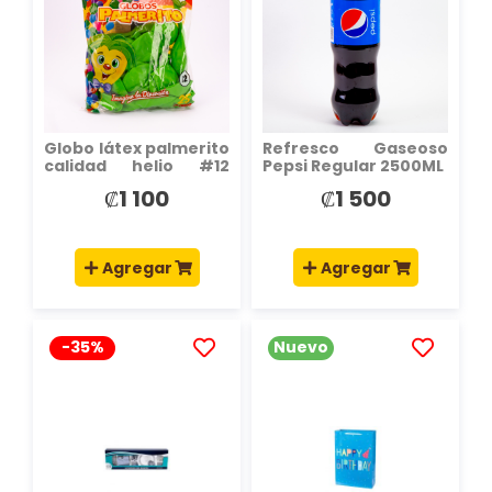
LISTA
LISTA
DE
DE
DESEOS
DESEOS
Globo látex palmerito
Refresco Gaseoso
calidad helio #12
Pepsi Regular 2500ML
25und verde lima
₡1 100
₡1 500
Agregar
Agregar
-35%
Nuevo
AÑADIR
AÑADIR
A
A
LA
LA
LISTA
LISTA
DE
DE
DESEOS
DESEOS