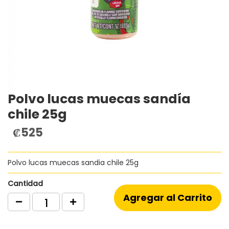
Polvo lucas muecas sandía
Saltar
al
chile 25g
comienzo
de
₡525
la
galería
de
Polvo lucas muecas sandia chile 25g
imágenes
Cantidad
Agregar al Carrito