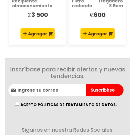
Recipiente
Filtro fregadero
almacenamiento
redondo 8.5cm
3000 ml
plateado
₡3 500
₡600
20.7x14.9x18.8cm
Agregar
Agregar
Inscríbase para recibir ofertas y nuevas
tendencias.
Suscríbase
Suscribirse
al
boletín
informativo:
ACEPTO PÓLITICAS DE TRATAMIENTO DE DATOS.
Siganos en nuestra Redes Sociales: