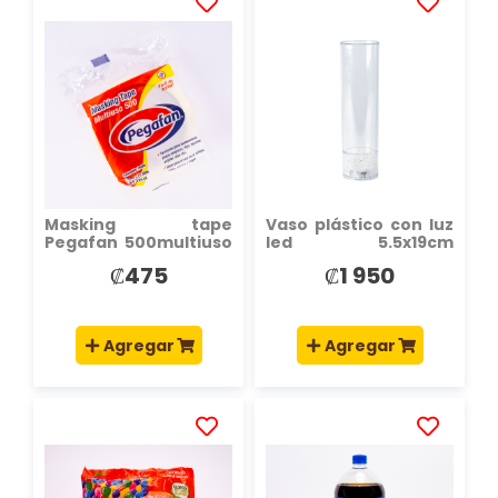
AÑADIR
AÑADIR
A
A
LA
LA
LISTA
LISTA
DE
DE
DESEOS
DESEOS
Masking tape
Vaso plástico con luz
Pegafan 500multiuso
led 5.5x19cm
18mmx23m
multicolor
₡475
₡1 950
transparente
Agregar
Agregar
AÑADIR
AÑADIR
A
A
LA
LA